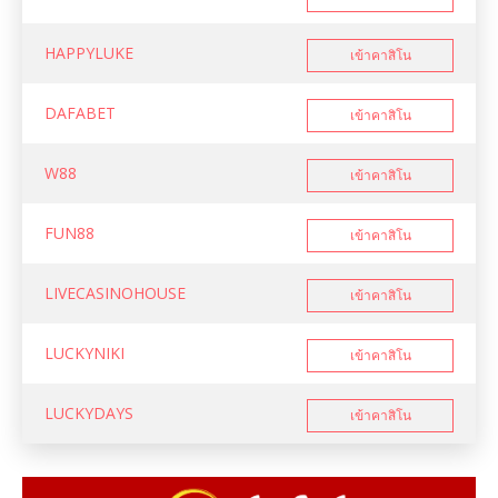
HAPPYLUKE
เข้าคาสิโน
DAFABET
เข้าคาสิโน
W88
เข้าคาสิโน
FUN88
เข้าคาสิโน
LIVECASINOHOUSE
เข้าคาสิโน
LUCKYNIKI
เข้าคาสิโน
LUCKYDAYS
เข้าคาสิโน