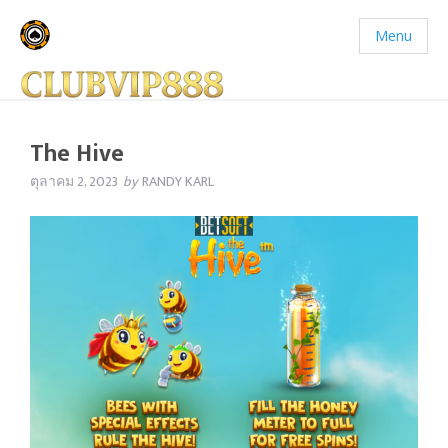
Menu
The Hive
ตุลาคม 2, 2023
by
RANDY KARL