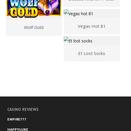
Vegas Hot 81
Wolf Gold
Et Lost Socks
CASINO REVIEWS
EMPIRE777
HAPPYLUKE