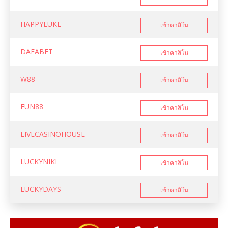
HAPPYLUKE
เข้าคาสิโน
DAFABET
เข้าคาสิโน
W88
เข้าคาสิโน
FUN88
เข้าคาสิโน
LIVECASINOHOUSE
เข้าคาสิโน
LUCKYNIKI
เข้าคาสิโน
LUCKYDAYS
เข้าคาสิโน