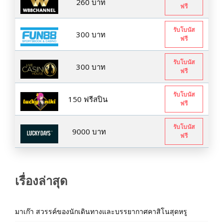
260 บาท
ฟรี
รับโบนัส
300 บาท
ฟรี
รับโบนัส
300 บาท
ฟรี
รับโบนัส
150 ฟรีสปิน
ฟรี
รับโบนัส
9000 บาท
ฟรี
เรื่องล่าสุด
มาเก๊า สวรรค์ของนักเดินทางและบรรยากาศคาสิโนสุดหรู