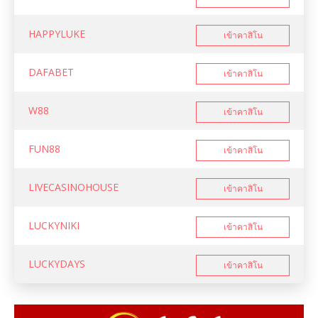
HAPPYLUKE
เข้าคาสิโน
DAFABET
เข้าคาสิโน
W88
เข้าคาสิโน
FUN88
เข้าคาสิโน
LIVECASINOHOUSE
เข้าคาสิโน
LUCKYNIKI
เข้าคาสิโน
LUCKYDAYS
เข้าคาสิโน