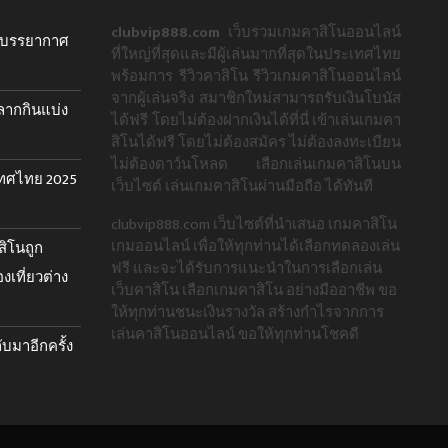
clubvip888.com
เว็บรวมเกมคาสิโนออนไลน์
ละบรรยากาศ
ที่ใหญ่ที่สุดและมีผู้เล่นมากที่สุดในประเทศไทย
พร้อมการ รีวิวคาสิโน รีวิวเกมคาสิโนออนไลน์
จากผู้เล่นจริง สมาชิกใหม่สามารถรับเงินโบนัส
สลากกินแบ่ง
ได้ฟรี โดยไม่ต้องฝากเงินได้ที่นี่ เข้าเล่นเกมคา
สิโนได้ฟรี โดยไม่ต้องสมัคร ไม่ต้องลงทะเบียน
ไม่ต้องดาว์นโหลด เลือกเล่นเกมคาสิโนบน
เทศไทย 2025
เว็บไซต์ เล่นเกมคาสิโนผ่านมือถือ ได้ทันที
clubvip888.com เว็บไซต์ที่นำเสนอ เกมคาสิโน
เกมออนไลน์ เพื่อให้ทุกท่านได้เลือกทดลองเล่น
ิโนถูก
ฟรี และจะได้รับการแนะนำในการเลือกเล่น
งเที่ยวต่าง
เว็บคาสิโน เลือกเกมคาสิโน อย่างมืออาชีพ ขอ
ให้ทุกท่านชนะเงินรางวัล สร้างกำไรจากการ
เล่นคาสิโนออนไลน์ ขอให้ทุกท่านโชคดี
บมาอีกครั้ง