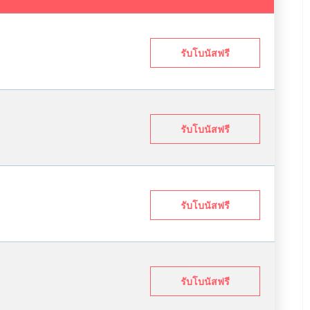
รับโบนัสฟรี
รับโบนัสฟรี
รับโบนัสฟรี
รับโบนัสฟรี