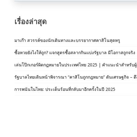
เรื่องล่าสุด
มาเก๊า สวรรค์ของนักเดินทางและบรรยากาศคาสิโนสุดหรู
ซื้อหวยยังไงให้ถูก? แจกสูตรซื้อสลากกินแบ่งรัฐบาล มีโอกาสถูกจริง
เล่นโป๊กเกอร์ผิดกฎหมายในประเทศไทย 2025 | คำแนะนำสำหรับผู้
รัฐบาลไทยเดินหน้าพิจารณา “คาสิโนถูกกฎหมาย” ดันเศรษฐกิจ – ดึงน
การพนันในไทย: ประเด็นร้อนที่กลับมาอีกครั้งในปี 2025