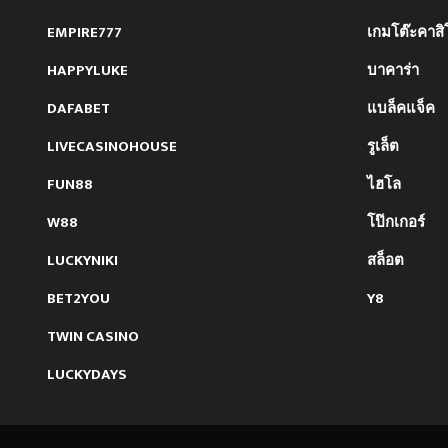
EMPIRE777
เกมโต๊ะคาสิ
HAPPYLUKE
บาคาร่า
DAFABET
แบล็คแจ็ค
LIVECASINOHOUSE
รูเล็ต
FUN88
ไฮโล
W88
โป๊กเกอร์
LUCKYNIKI
สล็อต
BET2YOU
Y8
TWIN CASINO
LUCKYDAYS