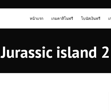
หน้าแรก
เกมคาสิโนฟรี
โบนัสเงินฟรี
เ
Jurassic island 2