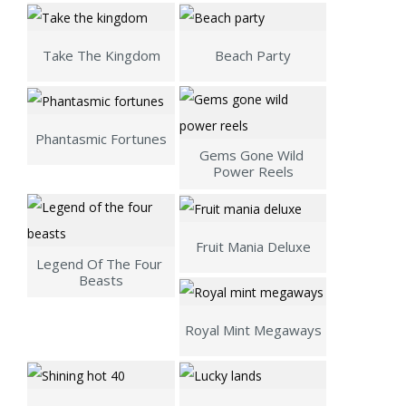
Take The Kingdom
Beach Party
Phantasmic Fortunes
Gems Gone Wild 
Power Reels
Fruit Mania Deluxe
Legend Of The Four 
Beasts
Royal Mint Megaways