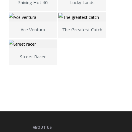
Shining Hot 40
Lucky Lands
Ace Ventura
The Greatest Catch
Street Racer
ABOUT US