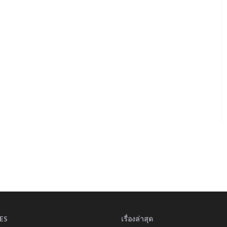
ES
เรื่องล่าสุด