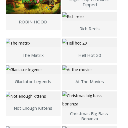
Dipped
ROBIN HOOD
Rich Reels
The Matrix
Hell Hot 20
Gladiator Legends
At The Movies
Not Enough Kittens
Christmas Big Bass 
Bonanza