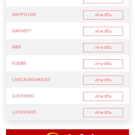
HAPPYLUKE
เข้าคาสิโน
DAFABET
เข้าคาสิโน
W88
เข้าคาสิโน
FUN88
เข้าคาสิโน
LIVECASINOHOUSE
เข้าคาสิโน
LUCKYNIKI
เข้าคาสิโน
LUCKYDAYS
เข้าคาสิโน