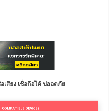
เสียง เชื่อถือได้ ปลอดภัย
COMPATIBLE DEVICES