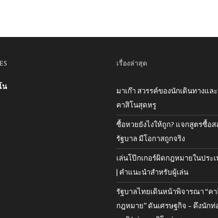
ES
เรื่องล่าสุด
โน
มาเก๊า สวรรค์ของนักเดินทางแ
คาสิโนสุดหรู
ซื้อหวยยังไงให้ถูก? แจกสูตรซื้อ
รัฐบาล มีโอกาสถูกจริง
เล่นโป๊กเกอร์ผิดกฎหมายในประ
| คำแนะนำสำหรับผู้เล่น
รัฐบาลไทยเดินหน้าพิจารณา “คาส
กฎหมาย” ดันเศรษฐกิจ – ดึงนักท่อ