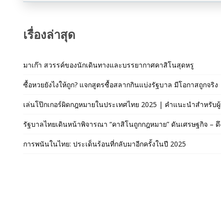
เรื่องล่าสุด
มาเก๊า สวรรค์ของนักเดินทางและบรรยากาศคาสิโนสุดหรู
ซื้อหวยยังไงให้ถูก? แจกสูตรซื้อสลากกินแบ่งรัฐบาล มีโอกาสถูกจริง
เล่นโป๊กเกอร์ผิดกฎหมายในประเทศไทย 2025 | คำแนะนำสำหรับผู้
รัฐบาลไทยเดินหน้าพิจารณา “คาสิโนถูกกฎหมาย” ดันเศรษฐกิจ – ดึงน
การพนันในไทย: ประเด็นร้อนที่กลับมาอีกครั้งในปี 2025