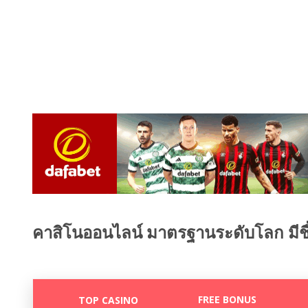
คาสิโนออนไลน์ มาตรฐานระดับโลก มีชื่อ
FREE BONUS
TOP CASINO