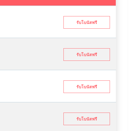
รับโบนัสฟรี
รับโบนัสฟรี
รับโบนัสฟรี
รับโบนัสฟรี