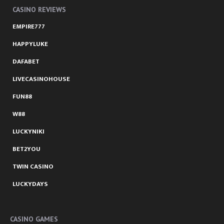
CASINO REVIEWS
EMPIRE777
HAPPYLUKE
DAFABET
LIVECASINOHOUSE
FUN88
W88
LUCKYNIKI
BET2YOU
TWIN CASINO
LUCKYDAYS
CASINO GAMES