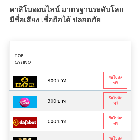
คาสิโนออนไลน์ มาตรฐานระดับโลก
มีชื่อเสียง เชื่อถือได้ ปลอดภัย
TOP
CASINO
รับโบนัส
300 บาท
ฟรี
รับโบนัส
300 บาท
ฟรี
รับโบนัส
600 บาท
ฟรี
รับโบนัส