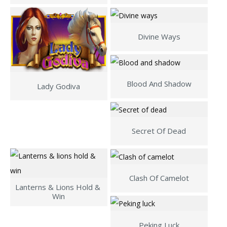
Divine Ways
Blood And Shadow
Lady Godiva
Secret Of Dead
Clash Of Camelot
Lanterns & Lions Hold & 
Win
Peking Luck