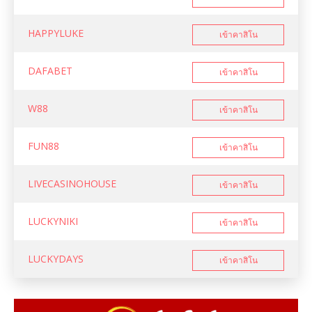
HAPPYLUKE
เข้าคาสิโน
DAFABET
เข้าคาสิโน
W88
เข้าคาสิโน
FUN88
เข้าคาสิโน
LIVECASINOHOUSE
เข้าคาสิโน
LUCKYNIKI
เข้าคาสิโน
LUCKYDAYS
เข้าคาสิโน