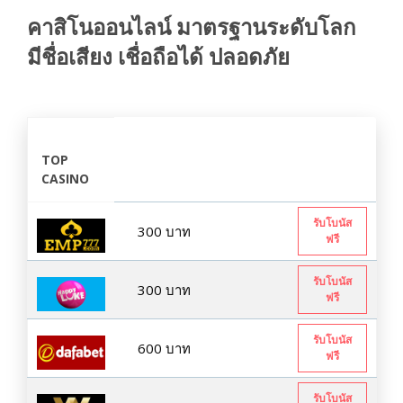
คาสิโนออนไลน์ มาตรฐานระดับโลก
มีชื่อเสียง เชื่อถือได้ ปลอดภัย
TOP
CASINO
รับโบนัส
300 บาท
ฟรี
รับโบนัส
300 บาท
ฟรี
รับโบนัส
600 บาท
ฟรี
รับโบนัส