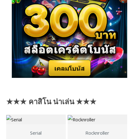
★★★ คาสิโน น่าเล่น ★★★
Serial
Rocknroller