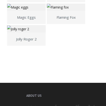
Magic Eggs
Flaming Fox
Jolly Roger 2
ABOUT US