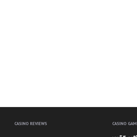
CASINO REVIEWS
CASINO GAM