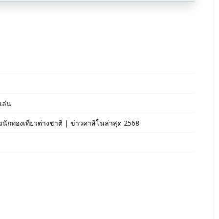
เล่น
ักท่องเที่ยวต่างชาติ | ข่าวคาสิโนล่าสุด 2568