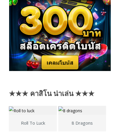
★★★ คาสิโน น่าเล่น ★★★
Roll To Luck
8 Dragons