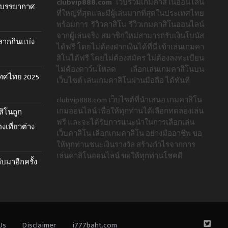
clubvip888.com
เว็บรวมเกมคาสิโนออนไลน์
ละบรรยากาศ
ที่ใหญ่ที่สุดและมีผู้เล่นมากที่สุดในประเทศไทย
พร้อมการ รีวิวคาสิโน รีวิวเกมคาสิโนออนไลน์
จากผู้เล่นจริง สมาชิกใหม่สามารถรับเงินโบนัส
สลากกินแบ่ง
ได้ฟรี โดยไม่ต้องฝากเงินได้ที่นี่ เข้าเล่นเกมคา
สิโนได้ฟรี โดยไม่ต้องสมัคร ไม่ต้องลงทะเบียน
ไม่ต้องดาว์นโหลด เลือกเล่นเกมคาสิโนบน
เทศไทย 2025
เว็บไซต์ เล่นเกมคาสิโนผ่านมือถือ ได้ทันที
clubvip888.com เว็บไซต์ที่นำเสนอ เกมคาสิโน
เกมออนไลน์ เพื่อให้ทุกท่านได้เลือกทดลองเล่น
ิโนถูก
ฟรี และจะได้รับการแนะนำในการเลือกเล่น
งเที่ยวต่าง
เว็บคาสิโน เลือกเกมคาสิโน อย่างมืออาชีพ ขอ
ให้ทุกท่านชนะเงินรางวัล สร้างกำไรจากการ
เล่นคาสิโนออนไลน์ ขอให้ทุกท่านโชคดี
บมาอีกครั้ง
Us
Disclaimer
i777baht.com