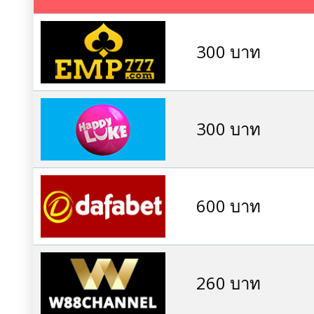
300 บาท
300 บาท
600 บาท
260 บาท