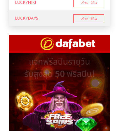
LUCKYNIKI
เข้าคาสิโน
LUCKYDAYS
เข้าคาสิโน