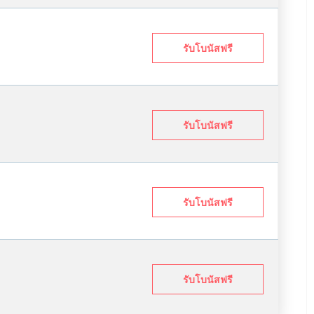
รับโบนัสฟรี
รับโบนัสฟรี
รับโบนัสฟรี
รับโบนัสฟรี