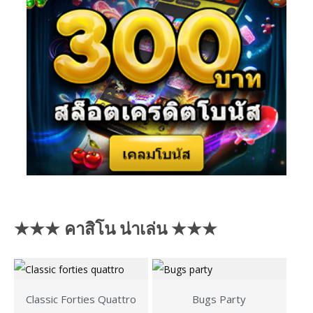
★★★ คาสิโน น่าเล่น ★★★
Classic Forties Quattro
Bugs Party