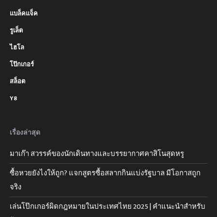
แบล็คแจ็ค
รูเล็ต
ไฮโล
โป๊กเกอร์
สล็อต
Y8
เรื่องล่าสุด
มาเก๊า สวรรค์ของนักเดินทางและบรรยากาศคาสิโนสุดหรู
ซื้อหวยยังไงให้ถูก? แจกสูตรซื้อสลากกินแบ่งรัฐบาล มีโอกาสถูก
จริง
เล่นโป๊กเกอร์ผิดกฎหมายในประเทศไทย 2025 | คำแนะนำสำหรับ