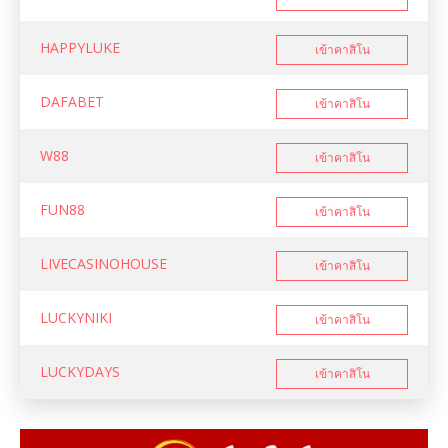
HAPPYLUKE
เข้าคาสิโน
DAFABET
เข้าคาสิโน
W88
เข้าคาสิโน
FUN88
เข้าคาสิโน
LIVECASINOHOUSE
เข้าคาสิโน
LUCKYNIKI
เข้าคาสิโน
LUCKYDAYS
เข้าคาสิโน