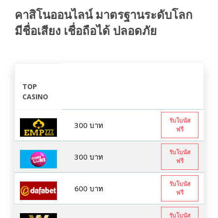
คาสิโนออนไลน์ มาตรฐานระดับโลก
มีชื่อเสียง เชื่อถือได้ ปลอดภัย
TOP
CASINO
รับโบนัส
300 บาท
ฟรี
รับโบนัส
300 บาท
ฟรี
รับโบนัส
600 บาท
ฟรี
รับโบนัส