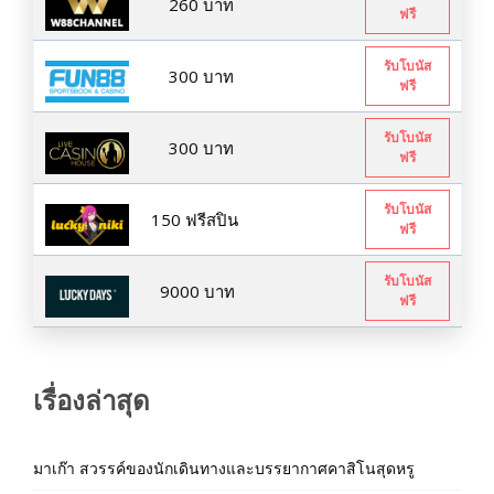
260 บาท
ฟรี
รับโบนัส
300 บาท
ฟรี
รับโบนัส
300 บาท
ฟรี
รับโบนัส
150 ฟรีสปิน
ฟรี
รับโบนัส
9000 บาท
ฟรี
เรื่องล่าสุด
มาเก๊า สวรรค์ของนักเดินทางและบรรยากาศคาสิโนสุดหรู