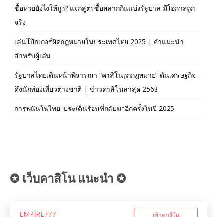
ซื้อหวยยังไงให้ถูก? แจกสูตรซื้อสลากกินแบ่งรัฐบาล มีโอกาสถูก
จริง
เล่นโป๊กเกอร์ผิดกฎหมายในประเทศไทย 2025 | คำแนะนำ
สำหรับผู้เล่น
รัฐบาลไทยเดินหน้าพิจารณา “คาสิโนถูกกฎหมาย” ดันเศรษฐกิจ –
ดึงนักท่องเที่ยวต่างชาติ | ข่าวคาสิโนล่าสุด 2568
การพนันในไทย: ประเด็นร้อนที่กลับมาอีกครั้งในปี 2025
✪ เว็บคาสิโน แนะนำ ✪
EMPIRE777
เข้าคาสิโน