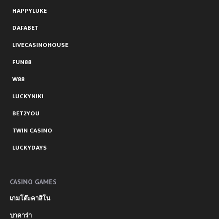
HAPPYLUKE
DAFABET
LIVECASINOHOUSE
FUN88
W88
LUCKYNIKI
BET2YOU
TWIN CASINO
LUCKYDAYS
CASINO GAMES
เกมโต๊ะคาสิโน
บาคาร่า