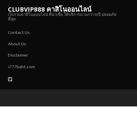
CLUBVIP888 คาสิโนออนไลน์
เว็บรวมคาสิโนออนไลน์ ที่น่าเชื่อ ให้บริการนานกว่า10ปี ปลอดภัย
ที่สุด
Contact Us
About Us
Disclaimer
i777baht.com