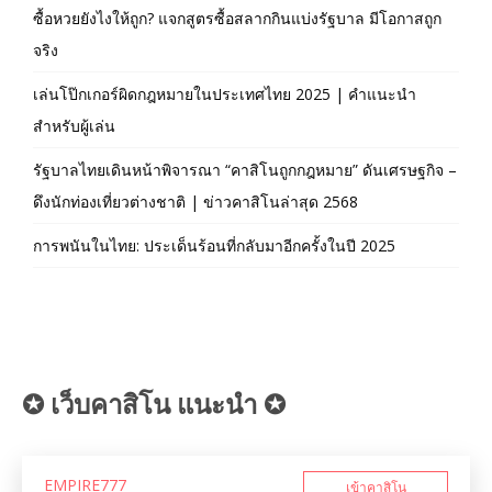
ซื้อหวยยังไงให้ถูก? แจกสูตรซื้อสลากกินแบ่งรัฐบาล มีโอกาสถูก
จริง
เล่นโป๊กเกอร์ผิดกฎหมายในประเทศไทย 2025 | คำแนะนำ
สำหรับผู้เล่น
รัฐบาลไทยเดินหน้าพิจารณา “คาสิโนถูกกฎหมาย” ดันเศรษฐกิจ –
ดึงนักท่องเที่ยวต่างชาติ | ข่าวคาสิโนล่าสุด 2568
การพนันในไทย: ประเด็นร้อนที่กลับมาอีกครั้งในปี 2025
✪ เว็บคาสิโน แนะนำ ✪
EMPIRE777
เข้าคาสิโน