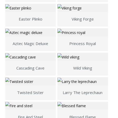
Easter Plinko
Viking Forge
Aztec Magic Deluxe
Princess Royal
Cascading Cave
Wild Viking
Twisted Sister
Larry The Leprechaun
Fire And Steel
Blessed Flame