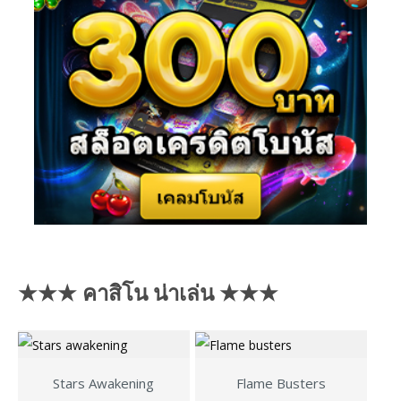
★★★ คาสิโน น่าเล่น ★★★
Stars Awakening
Flame Busters