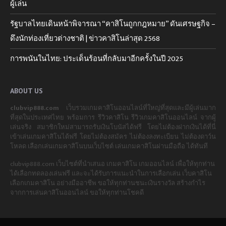
ผู้เล่น
รัฐบาลไทยเดินหน้าพิจารณา “คาสิโนถูกกฎหมาย” ดันเศรษฐกิจ –
ดึงนักท่องเที่ยวต่างชาติ | ข่าวคาสิโนล่าสุด 2568
การพนันในไทย: ประเด็นร้อนที่กลับมาอีกครั้งในปี 2025
ABOUT US
clubvip888.com
เว็บรวมเกมคาสิโนออนไลน์ที่ใหญ่ที่สุดและมีผู้เล่นมาก
ที่สุดในประเทศไทย พร้อมการ รีวิวคาสิโน รีวิวเกมคาสิโนออนไลน์ จากผู้
เล่นจริง สมาชิกใหม่สามารถรับเงินโบนัสได้ฟรี โดยไม่ต้องฝากเงินได้ที่นี่
เข้าเล่นเกมคาสิโนได้ฟรี โดยไม่ต้องสมัคร ไม่ต้องลงทะเบียน ไม่ต้องดาว์น
โหลด เลือกเล่นเกมคาสิโนบนเว็บไซต์ เล่นเกมคาสิโนผ่านมือถือ ได้ทันที
clubvip888.com เว็บไซต์ที่นำเสนอ เกมคาสิโน เกมออนไลน์ เพื่อให้ทุกท่าน
ได้เลือกทดลองเล่นฟรี และจะได้รับการแนะนำในการเลือกเล่น เว็บคาสิโน
เลือกเกมคาสิโน อย่างมืออาชีพ ขอให้ทุกท่านชนะเงินรางวัล สร้างกำไร
จากการเล่นคาสิโนออนไลน์ ขอให้ทุกท่านโชคดี