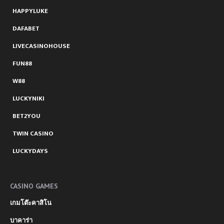
HAPPYLUKE
DAFABET
LIVECASINOHOUSE
FUN88
W88
LUCKYNIKI
BET2YOU
TWIN CASINO
LUCKYDAYS
CASINO GAMES
เกมโต๊ะคาสิโน
บาคาร่า