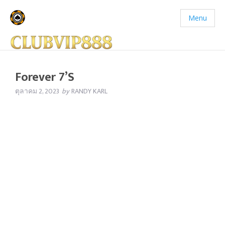
Menu
Forever 7’s
ตุลาคม 2, 2023
by
RANDY KARL