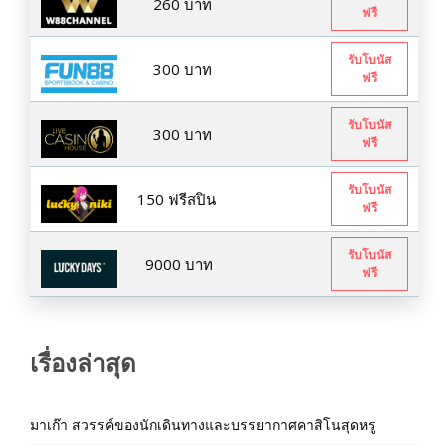
260 บาท
ฟรี
รับโบนัส
300 บาท
ฟรี
รับโบนัส
300 บาท
ฟรี
รับโบนัส
150 ฟรีสปิน
ฟรี
รับโบนัส
9000 บาท
ฟรี
เรื่องล่าสุด
มาเก๊า สวรรค์ของนักเดินทางและบรรยากาศคาสิโนสุดหรู