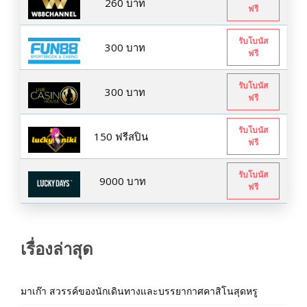
260 บาท
ฟรี
รับโบนัส
300 บาท
ฟรี
รับโบนัส
300 บาท
ฟรี
รับโบนัส
150 ฟรีสปิน
ฟรี
รับโบนัส
9000 บาท
ฟรี
เรื่องล่าสุด
มาเก๊า สวรรค์ของนักเดินทางและบรรยากาศคาสิโนสุดหรู