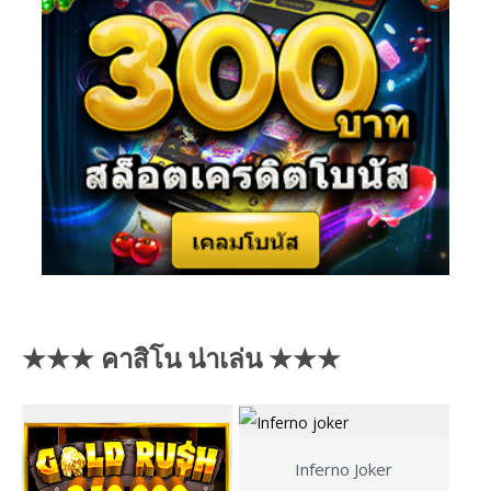
★★★ คาสิโน น่าเล่น ★★★
Inferno Joker