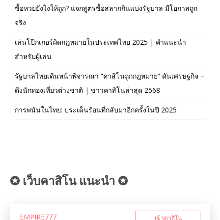
ซื้อหวยยังไงให้ถูก? แจกสูตรซื้อสลากกินแบ่งรัฐบาล มีโอกาสถูก
จริง
เล่นโป๊กเกอร์ผิดกฎหมายในประเทศไทย 2025 | คำแนะนำ
สำหรับผู้เล่น
รัฐบาลไทยเดินหน้าพิจารณา “คาสิโนถูกกฎหมาย” ดันเศรษฐกิจ –
ดึงนักท่องเที่ยวต่างชาติ | ข่าวคาสิโนล่าสุด 2568
การพนันในไทย: ประเด็นร้อนที่กลับมาอีกครั้งในปี 2025
✪ เว็บคาสิโน แนะนำ ✪
EMPIRE777
เข้าคาสิโน