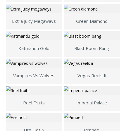
Extra Juicy Megaways
Green Diamond
Katmandu Gold
Blast Boom Bang
Vampires Vs Wolves
Vegas Reels Ii
Reel Fruits
Imperial Palace
Fire Hot 5
Pimped