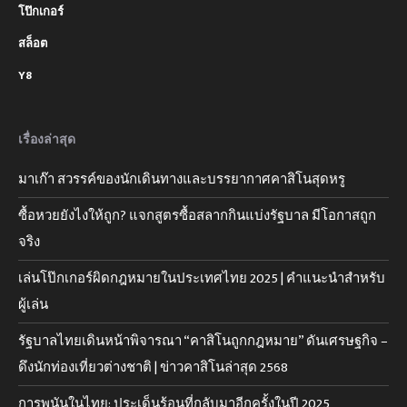
โป๊กเกอร์
สล็อต
Y8
เรื่องล่าสุด
มาเก๊า สวรรค์ของนักเดินทางและบรรยากาศคาสิโนสุดหรู
ซื้อหวยยังไงให้ถูก? แจกสูตรซื้อสลากกินแบ่งรัฐบาล มีโอกาสถูก
จริง
เล่นโป๊กเกอร์ผิดกฎหมายในประเทศไทย 2025 | คำแนะนำสำหรับ
ผู้เล่น
รัฐบาลไทยเดินหน้าพิจารณา “คาสิโนถูกกฎหมาย” ดันเศรษฐกิจ –
ดึงนักท่องเที่ยวต่างชาติ | ข่าวคาสิโนล่าสุด 2568
การพนันในไทย: ประเด็นร้อนที่กลับมาอีกครั้งในปี 2025