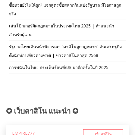
ซื้อหวยยังไงให้ถูก? แจกสูตรซื้อสลากกินแบ่งรัฐบาล มีโอกาสถูก
จริง
เล่นโป๊กเกอร์ผิดกฎหมายในประเทศไทย 2025 | คำแนะนำ
สำหรับผู้เล่น
รัฐบาลไทยเดินหน้าพิจารณา “คาสิโนถูกกฎหมาย” ดันเศรษฐกิจ –
ดึงนักท่องเที่ยวต่างชาติ | ข่าวคาสิโนล่าสุด 2568
การพนันในไทย: ประเด็นร้อนที่กลับมาอีกครั้งในปี 2025
✪ เว็บคาสิโน แนะนำ ✪
EMPIRE777
เข้าคาสิโน