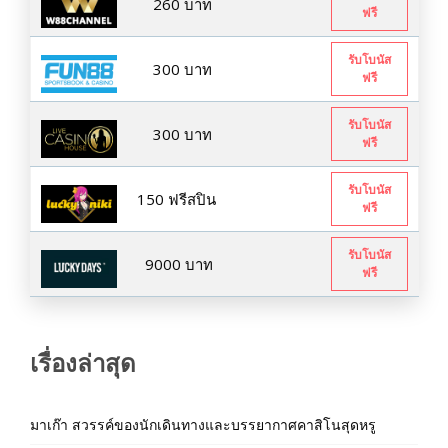
260 บาท
ฟรี
รับโบนัส
300 บาท
ฟรี
รับโบนัส
300 บาท
ฟรี
รับโบนัส
150 ฟรีสปิน
ฟรี
รับโบนัส
9000 บาท
ฟรี
เรื่องล่าสุด
มาเก๊า สวรรค์ของนักเดินทางและบรรยากาศคาสิโนสุดหรู