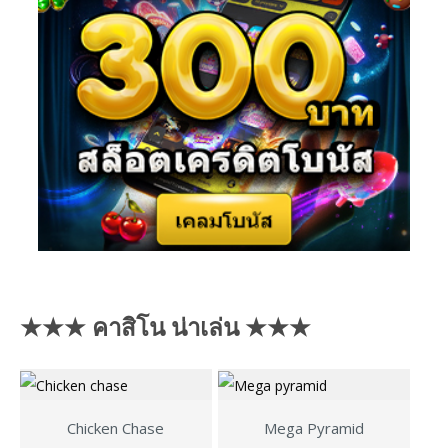
★★★ คาสิโน น่าเล่น ★★★
Chicken Chase
Mega Pyramid