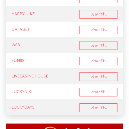
HAPPYLUKE
เข้าคาสิโน
DAFABET
เข้าคาสิโน
W88
เข้าคาสิโน
FUN88
เข้าคาสิโน
LIVECASINOHOUSE
เข้าคาสิโน
LUCKYNIKI
เข้าคาสิโน
LUCKYDAYS
เข้าคาสิโน