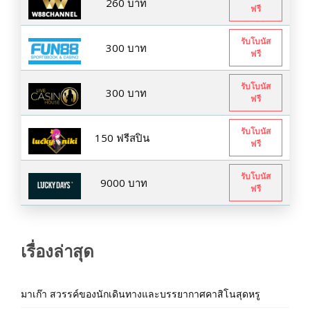
260 บาท
ฟรี
รับโบนัส
300 บาท
ฟรี
รับโบนัส
300 บาท
ฟรี
รับโบนัส
150 ฟรีสปิน
ฟรี
รับโบนัส
9000 บาท
ฟรี
เรื่องล่าสุด
มาเก๊า สวรรค์ของนักเดินทางและบรรยากาศคาสิโนสุดหรู