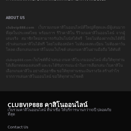
ABOUT US
clubvip888.com
เว็บรวมเกมคาสิโนออนไลน์ที่ใหญ่ที่สุดและมีผู้เล่นมาก
ที่สุดในประเทศไทย พร้อมการ รีวิวคาสิโน รีวิวเกมคาสิโนออนไลน์ จากผู้
เล่นจริง สมาชิกใหม่สามารถรับเงินโบนัสได้ฟรี โดยไม่ต้องฝากเงินได้ที่นี่
เข้าเล่นเกมคาสิโนได้ฟรี โดยไม่ต้องสมัคร ไม่ต้องลงทะเบียน ไม่ต้องดาว์น
โหลด เลือกเล่นเกมคาสิโนบนเว็บไซต์ เล่นเกมคาสิโนผ่านมือถือ ได้ทันที
clubvip888.com เว็บไซต์ที่นำเสนอ เกมคาสิโน เกมออนไลน์ เพื่อให้ทุกท่าน
ได้เลือกทดลองเล่นฟรี และจะได้รับการแนะนำในการเลือกเล่น เว็บคาสิโน
เลือกเกมคาสิโน อย่างมืออาชีพ ขอให้ทุกท่านชนะเงินรางวัล สร้างกำไร
จากการเล่นคาสิโนออนไลน์ ขอให้ทุกท่านโชคดี
CLUBVIP888 คาสิโนออนไลน์
เว็บรวมคาสิโนออนไลน์ ที่น่าเชื่อ ให้บริการนานกว่า10ปี ปลอดภัย
ที่สุด
Contact Us