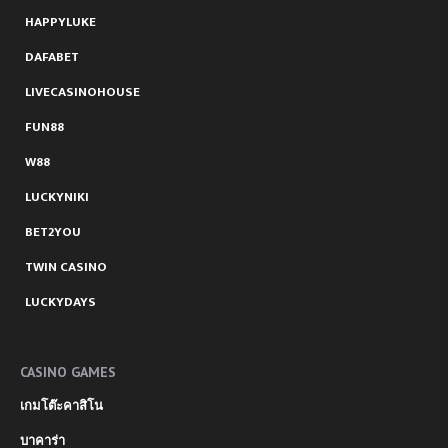
HAPPYLUKE
DAFABET
LIVECASINOHOUSE
FUN88
W88
LUCKYNIKI
BET2YOU
TWIN CASINO
LUCKYDAYS
CASINO GAMES
เกมโต๊ะคาสิโน
บาคาร่า