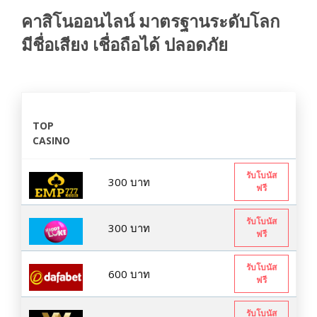
คาสิโนออนไลน์ มาตรฐานระดับโลก
มีชื่อเสียง เชื่อถือได้ ปลอดภัย
TOP
CASINO
รับโบนัส
300 บาท
ฟรี
รับโบนัส
300 บาท
ฟรี
รับโบนัส
600 บาท
ฟรี
รับโบนัส