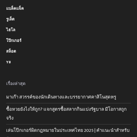
แบล็คแจ็ค
รูเล็ต
ไฮโล
โป๊กเกอร์
สล็อต
Y8
เรื่องล่าสุด
มาเก๊า สวรรค์ของนักเดินทางและบรรยากาศคาสิโนสุดหรู
ซื้อหวยยังไงให้ถูก? แจกสูตรซื้อสลากกินแบ่งรัฐบาล มีโอกาสถูก
จริง
เล่นโป๊กเกอร์ผิดกฎหมายในประเทศไทย 2025 | คำแนะนำสำหรับ