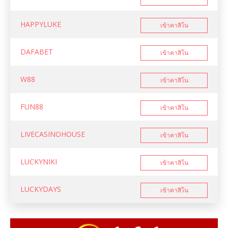
HAPPYLUKE
เข้าคาสิโน
DAFABET
เข้าคาสิโน
W88
เข้าคาสิโน
FUN88
เข้าคาสิโน
LIVECASINOHOUSE
เข้าคาสิโน
LUCKYNIKI
เข้าคาสิโน
LUCKYDAYS
เข้าคาสิโน