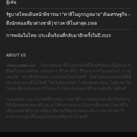
ผู้เล่น
รัฐบาลไทยเดินหน้าพิจารณา “คาสิโนถูกกฎหมาย” ดันเศรษฐกิจ –
ดึงนักท่องเที่ยวต่างชาติ | ข่าวคาสิโนล่าสุด 2568
การพนันในไทย: ประเด็นร้อนที่กลับมาอีกครั้งในปี 2025
ABOUT US
clubvip888.com
เว็บรวมเกมคาสิโนออนไลน์ที่ใหญ่ที่สุดและมีผู้เล่นมาก
ที่สุดในประเทศไทย พร้อมการ รีวิวคาสิโน รีวิวเกมคาสิโนออนไลน์ จากผู้
เล่นจริง สมาชิกใหม่สามารถรับเงินโบนัสได้ฟรี โดยไม่ต้องฝากเงินได้ที่นี่
เข้าเล่นเกมคาสิโนได้ฟรี โดยไม่ต้องสมัคร ไม่ต้องลงทะเบียน ไม่ต้องดาว์น
โหลด เลือกเล่นเกมคาสิโนบนเว็บไซต์ เล่นเกมคาสิโนผ่านมือถือ ได้ทันที
clubvip888.com เว็บไซต์ที่นำเสนอ เกมคาสิโน เกมออนไลน์ เพื่อให้ทุกท่าน
ได้เลือกทดลองเล่นฟรี และจะได้รับการแนะนำในการเลือกเล่น เว็บคาสิโน
เลือกเกมคาสิโน อย่างมืออาชีพ ขอให้ทุกท่านชนะเงินรางวัล สร้างกำไร
จากการเล่นคาสิโนออนไลน์ ขอให้ทุกท่านโชคดี