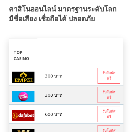
คาสิโนออนไลน์ มาตรฐานระดับโลก
มีชื่อเสียง เชื่อถือได้ ปลอดภัย
TOP
CASINO
รับโบนัส
300 บาท
ฟรี
รับโบนัส
300 บาท
ฟรี
รับโบนัส
600 บาท
ฟรี
รับโบนัส