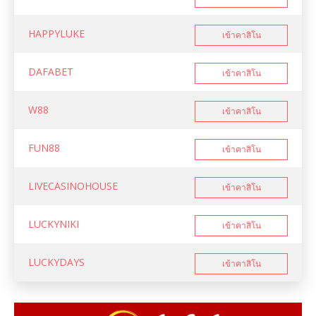
HAPPYLUKE
เข้าคาสิโน
DAFABET
เข้าคาสิโน
W88
เข้าคาสิโน
FUN88
เข้าคาสิโน
LIVECASINOHOUSE
เข้าคาสิโน
LUCKYNIKI
เข้าคาสิโน
LUCKYDAYS
เข้าคาสิโน