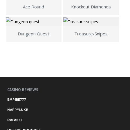
Ace Round
Knockout Diamonds
Dungeon Quest
Treasure-Snipes
CASINO REVIEWS
EMPIRE777
HAPPYLUKE
DAFABET
LIVECASINOHOUSE