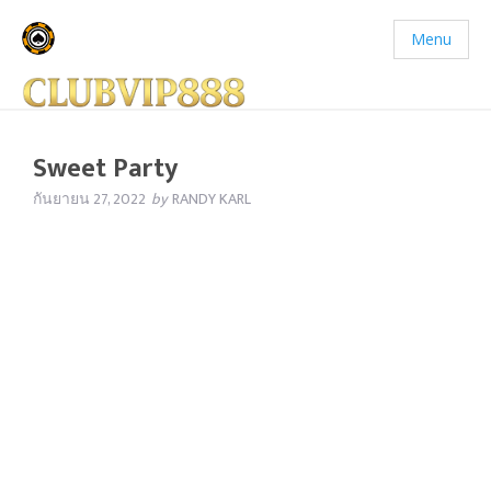
Menu
Sweet Party
กันยายน 27, 2022
by
RANDY KARL