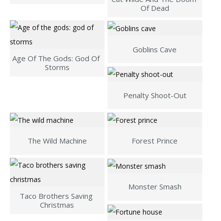
Of Dead
Goblins Cave
Age Of The Gods: God Of 
Storms
Penalty Shoot-Out
The Wild Machine
Forest Prince
Monster Smash
Taco Brothers Saving 
Christmas