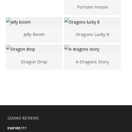
Fortune House
Jelly Boom
Dragons Lucky 8
Dragon Drop
A Dragons Story
CASINO REVIEWS
EMPIRE777