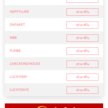
HAPPYLUKE
เข้าคาสิโน
DAFABET
เข้าคาสิโน
W88
เข้าคาสิโน
FUN88
เข้าคาสิโน
LIVECASINOHOUSE
เข้าคาสิโน
LUCKYNIKI
เข้าคาสิโน
LUCKYDAYS
เข้าคาสิโน