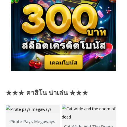
★★★ คาสิโน น่าเล่น ★★★
Pirate Pays Megaways
Cat Wilde And The Doom 