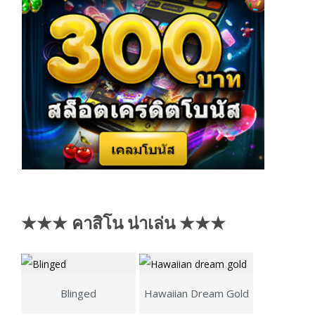
★★★ คาสิโน น่าเล่น ★★★
Blinged
Hawaiian Dream Gold