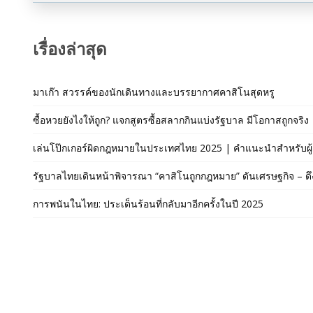
เรื่องล่าสุด
มาเก๊า สวรรค์ของนักเดินทางและบรรยากาศคาสิโนสุดหรู
ซื้อหวยยังไงให้ถูก? แจกสูตรซื้อสลากกินแบ่งรัฐบาล มีโอกาสถูกจริง
เล่นโป๊กเกอร์ผิดกฎหมายในประเทศไทย 2025 | คำแนะนำสำหรับผู้
รัฐบาลไทยเดินหน้าพิจารณา “คาสิโนถูกกฎหมาย” ดันเศรษฐกิจ – ดึงน
การพนันในไทย: ประเด็นร้อนที่กลับมาอีกครั้งในปี 2025