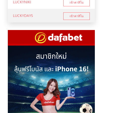
LUCKYNIKI
เข้าคาสิโน
LUCKYDAYS
เข้าคาสิโน