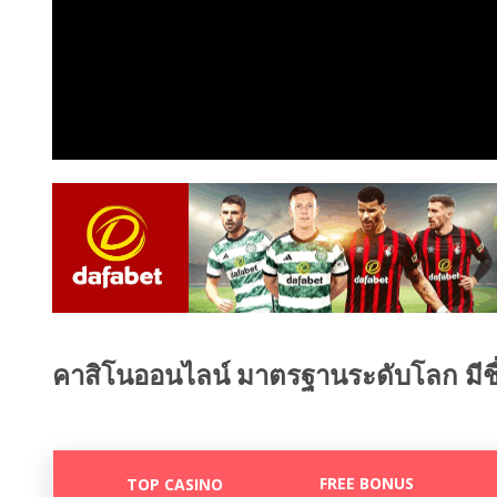
คาสิโนออนไลน์ มาตรฐานระดับโลก มีชื่อ
FREE BONUS
TOP CASINO