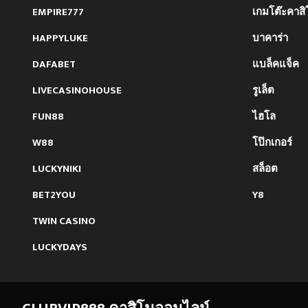
EMPIRE777
เกมโต๊ะคาสิ
HAPPYLUKE
บาคาร่า
DAFABET
แบล็คแจ็ค
LIVECASINOHOUSE
รูเล็ต
FUN88
ไฮโล
W88
โป๊กเกอร์
LUCKYNIKI
สล็อต
BET2YOU
Y8
TWIN CASINO
LUCKYDAYS