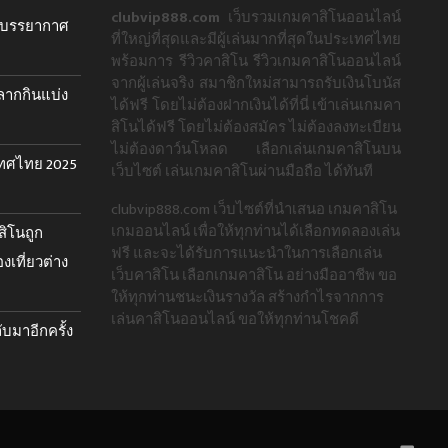
clubvip888.com
เว็บรวมเกมคาสิโนออนไลน์
ละบรรยากาศ
ที่ใหญ่ที่สุดและมีผู้เล่นมากที่สุดในประเทศไทย
พร้อมการ รีวิวคาสิโน รีวิวเกมคาสิโนออนไลน์
จากผู้เล่นจริง สมาชิกใหม่สามารถรับเงินโบนัส
สลากกินแบ่ง
ได้ฟรี โดยไม่ต้องฝากเงินได้ที่นี่ เข้าเล่นเกมคา
สิโนได้ฟรี โดยไม่ต้องสมัคร ไม่ต้องลงทะเบียน
ไม่ต้องดาว์นโหลด เลือกเล่นเกมคาสิโนบน
เทศไทย 2025
เว็บไซต์ เล่นเกมคาสิโนผ่านมือถือ ได้ทันที
clubvip888.com เว็บไซต์ที่นำเสนอ เกมคาสิโน
เกมออนไลน์ เพื่อให้ทุกท่านได้เลือกทดลองเล่น
ิโนถูก
ฟรี และจะได้รับการแนะนำในการเลือกเล่น
งเที่ยวต่าง
เว็บคาสิโน เลือกเกมคาสิโน อย่างมืออาชีพ ขอ
ให้ทุกท่านชนะเงินรางวัล สร้างกำไรจากการ
เล่นคาสิโนออนไลน์ ขอให้ทุกท่านโชคดี
บมาอีกครั้ง