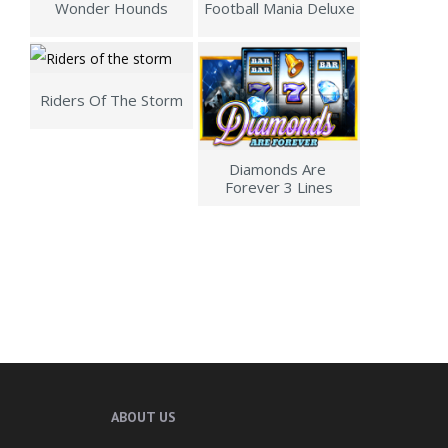
Wonder Hounds
Football Mania Deluxe
Riders Of The Storm
Diamonds Are 
Forever 3 Lines
ABOUT US