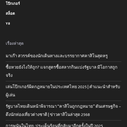
โป๊กเกอร์
สล็อต
Y8
เรื่องล่าสุด
มาเก๊า สวรรค์ของนักเดินทางและบรรยากาศคาสิโนสุดหรู
ซื้อหวยยังไงให้ถูก? แจกสูตรซื้อสลากกินแบ่งรัฐบาล มีโอกาสถูก
จริง
เล่นโป๊กเกอร์ผิดกฎหมายในประเทศไทย 2025 | คำแนะนำสำหรับ
ผู้เล่น
รัฐบาลไทยเดินหน้าพิจารณา “คาสิโนถูกกฎหมาย” ดันเศรษฐกิจ –
ดึงนักท่องเที่ยวต่างชาติ | ข่าวคาสิโนล่าสุด 2568
การพนันในไทย: ประเด็นร้อนที่กลับมาอีกครั้งในปี 2025