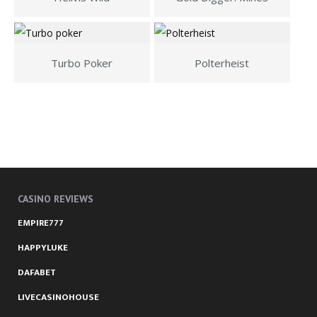
Turbo Poker
Polterheist
CASINO REVIEWS
EMPIRE777
HAPPYLUKE
DAFABET
LIVECASINOHOUSE