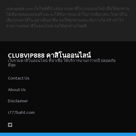
clubvip888.com เว็บไซต์ที่นำเสนอ เกมคาสิโน เกมออนไลน์ เพื่อให้ทุกท่าน
ได้เลือกทดลองเล่นฟรี และจะได้รับการแนะนำในการเลือกเล่น เว็บคาสิโน
เลือกเกมคาสิโน อย่างมืออาชีพ ขอให้ทุกท่านชนะเงินรางวัล สร้างกำไร
จากการเล่นคาสิโนออนไลน์ ขอให้ทุกท่านโชคดี
CLUBVIP888 คาสิโนออนไลน์
เว็บรวมคาสิโนออนไลน์ ที่น่าเชื่อ ให้บริการนานกว่า10ปี ปลอดภัย
ที่สุด
Contact Us
About Us
Disclaimer
i777baht.com