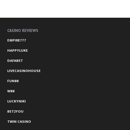
CASINO REVIEWS
EMPIRE777
HAPPYLUKE
DAFABET
LIVECASINOHOUSE
FUN88
W88
LUCKYNIKI
BET2YOU
TWIN CASINO