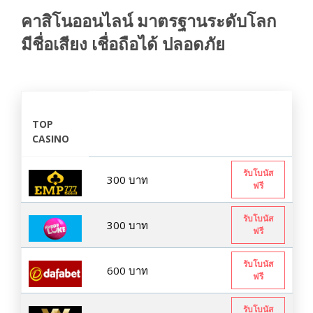
คาสิโนออนไลน์ มาตรฐานระดับโลก
มีชื่อเสียง เชื่อถือได้ ปลอดภัย
TOP
CASINO
รับโบนัส
300 บาท
ฟรี
รับโบนัส
300 บาท
ฟรี
รับโบนัส
600 บาท
ฟรี
รับโบนัส