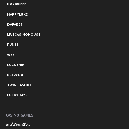
EMPIRE777
HAPPYLUKE
DAFABET
LIVECASINOHOUSE
FUN88
W88
LUCKYNIKI
BET2YOU
TWIN CASINO
LUCKYDAYS
CASINO GAMES
เกมโต๊ะคาสิโน