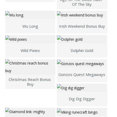
Of The Sky
Wu Long
Irish Weekend Bonus Buy
Wild Pixies
Dolphin Gold
Gonzos Quest Megaways
Christmas Reach Bonus 
Buy
Dig Dig Digger