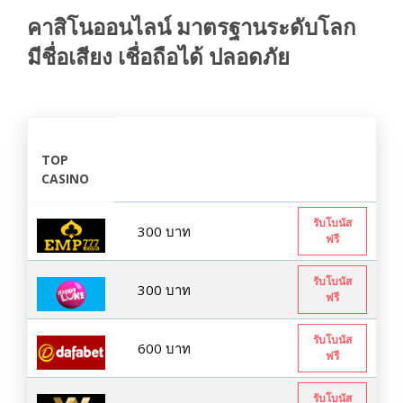
คาสิโนออนไลน์ มาตรฐานระดับโลก
มีชื่อเสียง เชื่อถือได้ ปลอดภัย
TOP
CASINO
รับโบนัส
300 บาท
ฟรี
รับโบนัส
300 บาท
ฟรี
รับโบนัส
600 บาท
ฟรี
รับโบนัส