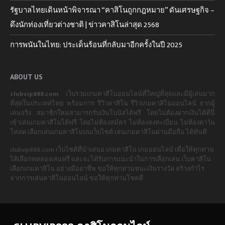
รัฐบาลไทยเดินหน้าพิจารณา “คาสิโนถูกกฎหมาย” ดันเศรษฐกิจ –
ดึงนักท่องเที่ยวต่างชาติ | ข่าวคาสิโนล่าสุด 2568
การพนันในไทย: ประเด็นร้อนที่กลับมาอีกครั้งในปี 2025
ABOUT US
clubvip888.com
เว็บรวมเกมคาสิโนออนไลน์ที่ใหญ่ที่สุดและมีผู้เล่นมาก
ที่สุดในประเทศไทย พร้อมการ รีวิวคาสิโน รีวิวเกมคาสิโนออนไลน์ จากผู้
เล่นจริง สมาชิกใหม่สามารถรับเงินโบนัสได้ฟรี โดยไม่ต้องฝากเงินได้ที่นี่
เข้าเล่นเกมคาสิโนได้ฟรี โดยไม่ต้องสมัคร ไม่ต้องลงทะเบียน ไม่ต้องดาว์น
โหลด เลือกเล่นเกมคาสิโนบนเว็บไซต์ เล่นเกมคาสิโนผ่านมือถือ ได้ทันที
clubvip888.com เว็บไซต์ที่นำเสนอ เกมคาสิโน เกมออนไลน์ เพื่อให้ทุกท่าน
ได้เลือกทดลองเล่นฟรี และจะได้รับการแนะนำในการเลือกเล่น เว็บคาสิโน
เลือกเกมคาสิโน อย่างมืออาชีพ ขอให้ทุกท่านชนะเงินรางวัล สร้างกำไร
จากการเล่นคาสิโนออนไลน์ ขอให้ทุกท่านโชคดี