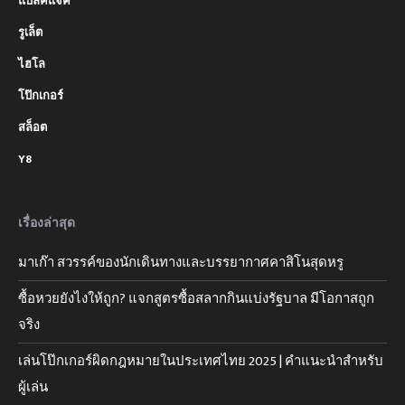
แบล็คแจ็ค
รูเล็ต
ไฮโล
โป๊กเกอร์
สล็อต
Y8
เรื่องล่าสุด
มาเก๊า สวรรค์ของนักเดินทางและบรรยากาศคาสิโนสุดหรู
ซื้อหวยยังไงให้ถูก? แจกสูตรซื้อสลากกินแบ่งรัฐบาล มีโอกาสถูก
จริง
เล่นโป๊กเกอร์ผิดกฎหมายในประเทศไทย 2025 | คำแนะนำสำหรับ
ผู้เล่น