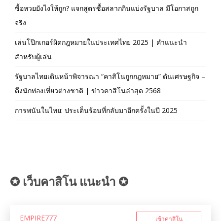
ซื้อหวยยังไงให้ถูก? แจกสูตรซื้อสลากกินแบ่งรัฐบาล มีโอกาสถูก
จริง
เล่นโป๊กเกอร์ผิดกฎหมายในประเทศไทย 2025 | คำแนะนำ
สำหรับผู้เล่น
รัฐบาลไทยเดินหน้าพิจารณา “คาสิโนถูกกฎหมาย” ดันเศรษฐกิจ –
ดึงนักท่องเที่ยวต่างชาติ | ข่าวคาสิโนล่าสุด 2568
การพนันในไทย: ประเด็นร้อนที่กลับมาอีกครั้งในปี 2025
✪ เว็บคาสิโน แนะนำ ✪
EMPIRE777
เข้าคาสิโน