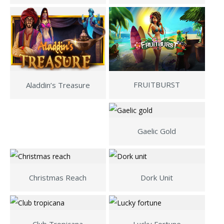
FRUITBURST
Aladdin’s Treasure
Gaelic Gold
Christmas Reach
Dork Unit
Club Tropicana
Lucky Fortune