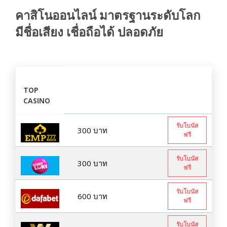
คาสิโนออนไลน์ มาตรฐานระดับโลก
มีชื่อเสียง เชื่อถือได้ ปลอดภัย
TOP
CASINO
รับโบนัส
300 บาท
ฟรี
รับโบนัส
300 บาท
ฟรี
รับโบนัส
600 บาท
ฟรี
รับโบนัส