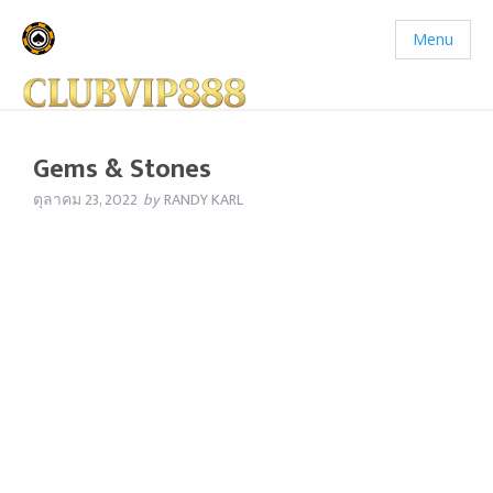
Menu
Gems & Stones
ตุลาคม 23, 2022
by
RANDY KARL