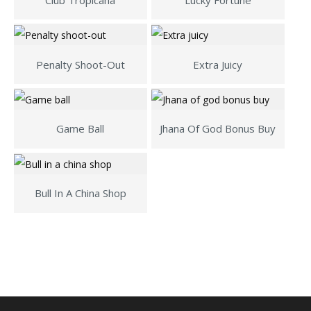
Penalty Shoot-Out
Extra Juicy
Game Ball
Jhana Of God Bonus Buy
Bull In A China Shop