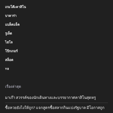
เกมโต๊ะคาสิโน
บาคาร่า
แบล็คแจ็ค
รูเล็ต
ไฮโล
โป๊กเกอร์
สล็อต
Y8
เรื่องล่าสุด
มาเก๊า สวรรค์ของนักเดินทางและบรรยากาศคาสิโนสุดหรู
ซื้อหวยยังไงให้ถูก? แจกสูตรซื้อสลากกินแบ่งรัฐบาล มีโอกาสถูก