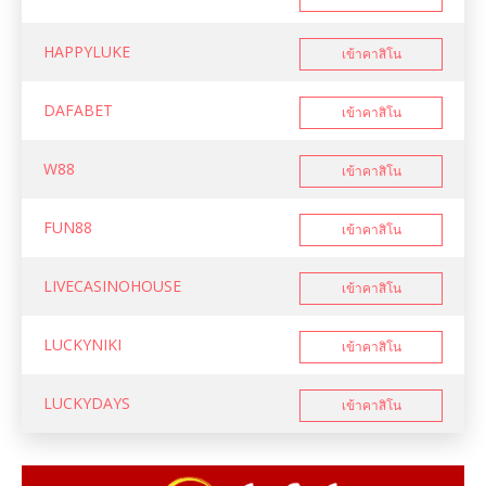
HAPPYLUKE
เข้าคาสิโน
DAFABET
เข้าคาสิโน
W88
เข้าคาสิโน
FUN88
เข้าคาสิโน
LIVECASINOHOUSE
เข้าคาสิโน
LUCKYNIKI
เข้าคาสิโน
LUCKYDAYS
เข้าคาสิโน