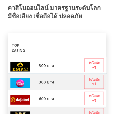
คาสิโนออนไลน์ มาตรฐานระดับโลก
มีชื่อเสียง เชื่อถือได้ ปลอดภัย
TOP
CASINO
รับโบนัส
300 บาท
ฟรี
รับโบนัส
300 บาท
ฟรี
รับโบนัส
600 บาท
ฟรี
รับโบนัส