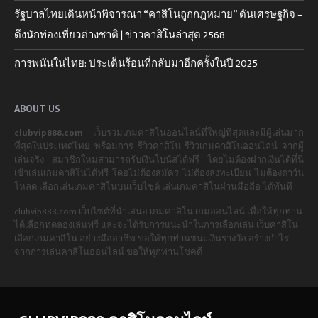
รัฐบาลไทยเดินหน้าพิจารณา “คาสิโนถูกกฎหมาย” ดันเศรษฐกิจ –
ดึงนักท่องเที่ยวต่างชาติ | ข่าวคาสิโนล่าสุด 2568
การพนันในไทย: ประเด็นร้อนที่กลับมาอีกครั้งในปี 2025
ABOUT US
clubvip888.com
เว็บรวมเกมคาสิโนออนไลน์ที่ใหญ่ที่สุดและมีผู้เล่นมาก
ที่สุดในประเทศไทย พร้อมการ รีวิวคาสิโน รีวิวเกมคาสิโนออนไลน์ จากผู้
เล่นจริง สมาชิกใหม่สามารถรับเงินโบนัสได้ฟรี โดยไม่ต้องฝากเงินได้ที่นี่
เข้าเล่นเกมคาสิโนได้ฟรี โดยไม่ต้องสมัคร ไม่ต้องลงทะเบียน ไม่ต้องดาว์น
โหลด เลือกเล่นเกมคาสิโนบนเว็บไซต์ เล่นเกมคาสิโนผ่านมือถือ ได้ทันที
clubvip888.com เว็บไซต์ที่นำเสนอ เกมคาสิโน เกมออนไลน์ เพื่อให้ทุกท่าน
ได้เลือกทดลองเล่นฟรี และจะได้รับการแนะนำในการเลือกเล่น เว็บคาสิโน
เลือกเกมคาสิโน อย่างมืออาชีพ ขอให้ทุกท่านชนะเงินรางวัล สร้างกำไร
จากการเล่นคาสิโนออนไลน์ ขอให้ทุกท่านโชคดี