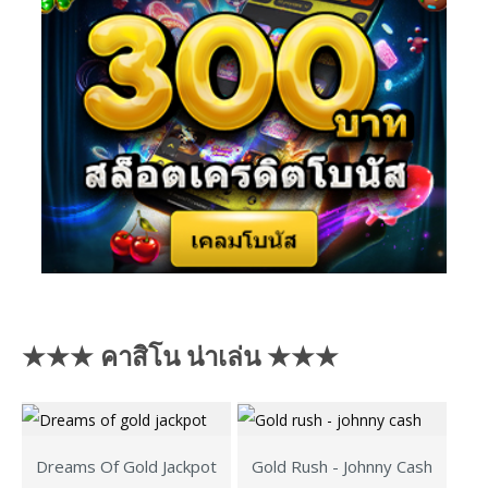
★★★ คาสิโน น่าเล่น ★★★
Dreams Of Gold Jackpot
Gold Rush - Johnny Cash