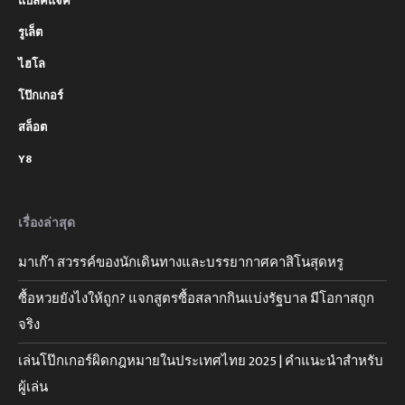
แบล็คแจ็ค
รูเล็ต
ไฮโล
โป๊กเกอร์
สล็อต
Y8
เรื่องล่าสุด
มาเก๊า สวรรค์ของนักเดินทางและบรรยากาศคาสิโนสุดหรู
ซื้อหวยยังไงให้ถูก? แจกสูตรซื้อสลากกินแบ่งรัฐบาล มีโอกาสถูก
จริง
เล่นโป๊กเกอร์ผิดกฎหมายในประเทศไทย 2025 | คำแนะนำสำหรับ
ผู้เล่น