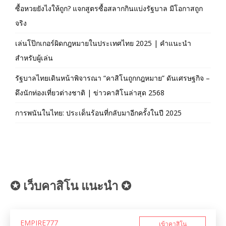
ซื้อหวยยังไงให้ถูก? แจกสูตรซื้อสลากกินแบ่งรัฐบาล มีโอกาสถูก
จริง
เล่นโป๊กเกอร์ผิดกฎหมายในประเทศไทย 2025 | คำแนะนำ
สำหรับผู้เล่น
รัฐบาลไทยเดินหน้าพิจารณา “คาสิโนถูกกฎหมาย” ดันเศรษฐกิจ –
ดึงนักท่องเที่ยวต่างชาติ | ข่าวคาสิโนล่าสุด 2568
การพนันในไทย: ประเด็นร้อนที่กลับมาอีกครั้งในปี 2025
✪ เว็บคาสิโน แนะนำ ✪
EMPIRE777
เข้าคาสิโน