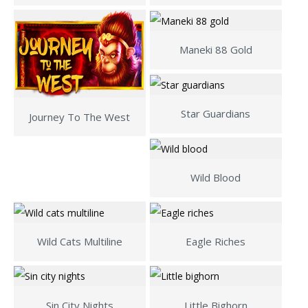
Maneki 88 Gold
Star Guardians
Journey To The West
Wild Blood
Wild Cats Multiline
Eagle Riches
Sin City Nights
Little Bighorn