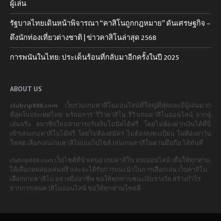
ผู้เล่น
รัฐบาลไทยเดินหน้าพิจารณา “คาสิโนถูกกฎหมาย” ดันเศรษฐกิจ –
ดึงนักท่องเที่ยวต่างชาติ | ข่าวคาสิโนล่าสุด 2568
การพนันในไทย: ประเด็นร้อนที่กลับมาอีกครั้งในปี 2025
ABOUT US
clubvip888.com
เว็บรวมเกมคาสิโนออนไลน์ที่ใหญ่ที่สุดและมีผู้เล่นมาก
ที่สุดในประเทศไทย พร้อมการ รีวิวคาสิโน รีวิวเกมคาสิโนออนไลน์ จากผู้
เล่นจริง สมาชิกใหม่สามารถรับเงินโบนัสได้ฟรี โดยไม่ต้องฝากเงินได้ที่นี่
เข้าเล่นเกมคาสิโนได้ฟรี โดยไม่ต้องสมัคร ไม่ต้องลงทะเบียน ไม่ต้องดาว์น
โหลด เลือกเล่นเกมคาสิโนบนเว็บไซต์ เล่นเกมคาสิโนผ่านมือถือ ได้ทันที
clubvip888.com เว็บไซต์ที่นำเสนอ เกมคาสิโน เกมออนไลน์ เพื่อให้ทุกท่าน
ได้เลือกทดลองเล่นฟรี และจะได้รับการแนะนำในการเลือกเล่น เว็บคาสิโน
เลือกเกมคาสิโน อย่างมืออาชีพ ขอให้ทุกท่านชนะเงินรางวัล สร้างกำไร
จากการเล่นคาสิโนออนไลน์ ขอให้ทุกท่านโชคดี