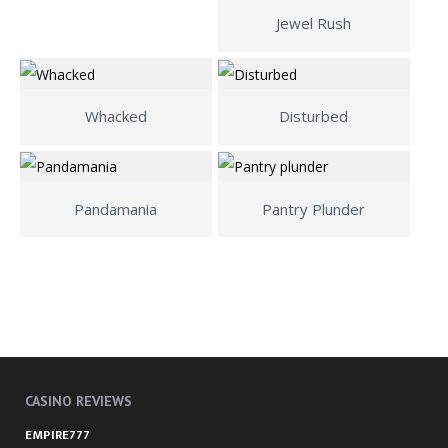
Jewel Rush
Whacked
Disturbed
Pandamania
Pantry Plunder
CASINO REVIEWS
EMPIRE777