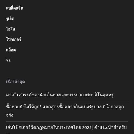
แบล็คแจ็ค
รูเล็ต
ไฮโล
โป๊กเกอร์
สล็อต
Y8
เรื่องล่าสุด
มาเก๊า สวรรค์ของนักเดินทางและบรรยากาศคาสิโนสุดหรู
ซื้อหวยยังไงให้ถูก? แจกสูตรซื้อสลากกินแบ่งรัฐบาล มีโอกาสถูก
จริง
เล่นโป๊กเกอร์ผิดกฎหมายในประเทศไทย 2025 | คำแนะนำสำหรับ