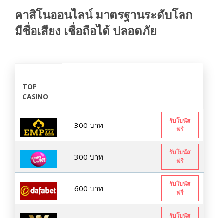
คาสิโนออนไลน์ มาตรฐานระดับโลก
มีชื่อเสียง เชื่อถือได้ ปลอดภัย
TOP
CASINO
รับโบนัส
300 บาท
ฟรี
รับโบนัส
300 บาท
ฟรี
รับโบนัส
600 บาท
ฟรี
รับโบนัส