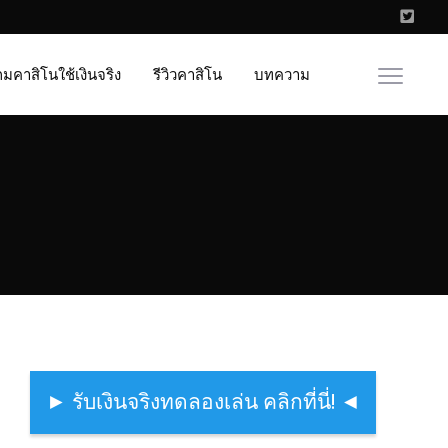
กมคาสิโนใช้เงินจริง
รีวิวคาสิโน
บทความ
► รับเงินจริงทดลองเล่น คลิกที่นี่! ◄