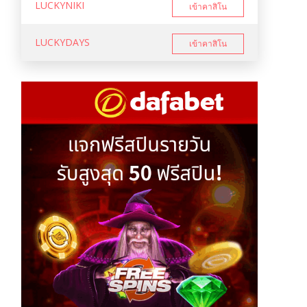
LUCKYNIKI
เข้าคาสิโน
LUCKYDAYS
เข้าคาสิโน