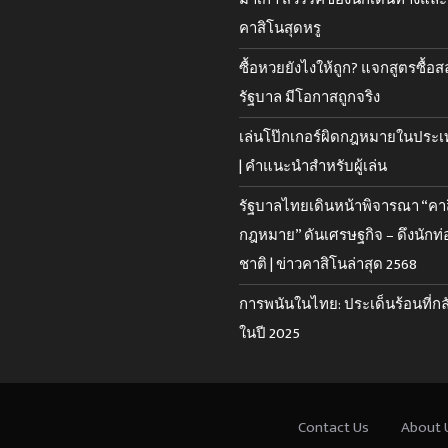
คาสิโนสุดหรู
ซื้อหวยยังไงให้ถูก? แจกสูตรซื้อ
รัฐบาล มีโอกาสถูกจริง
เล่นโป๊กเกอร์ผิดกฎหมายในประ
| คำแนะนำสำหรับผู้เล่น
รัฐบาลไทยเดินหน้าพิจารณา “คาส
กฎหมาย” ดันเศรษฐกิจ – ดึงนักท่อ
ชาติ | ข่าวคาสิโนล่าสุด 2568
การพนันในไทย: ประเด็นร้อนที่กลั
ในปี 2025
Contact Us
About 