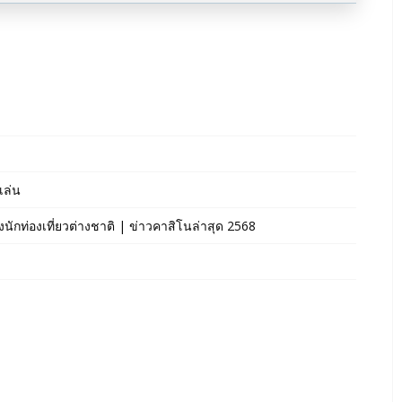
เล่น
ักท่องเที่ยวต่างชาติ | ข่าวคาสิโนล่าสุด 2568