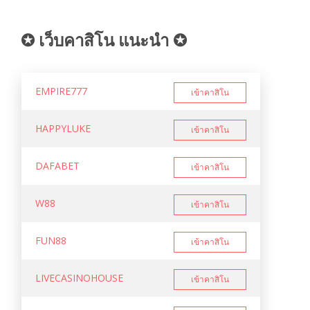
✪ เว็บคาสิโน แนะนำ ✪
EMPIRE777
เข้าคาสิโน
HAPPYLUKE
เข้าคาสิโน
DAFABET
เข้าคาสิโน
W88
เข้าคาสิโน
FUN88
เข้าคาสิโน
LIVECASINOHOUSE
เข้าคาสิโน