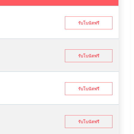
รับโบนัสฟรี
รับโบนัสฟรี
รับโบนัสฟรี
รับโบนัสฟรี