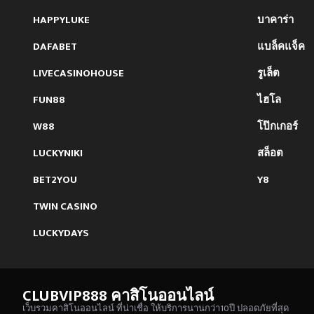
HAPPYLUKE
บาคาร่า
DAFABET
แบล็คแจ็ค
LIVECASINOHOUSE
รูเล็ต
FUN88
ไฮโล
W88
โป๊กเกอร์
LUCKYNIKI
สล็อต
BET2YOU
Y8
TWIN CASINO
LUCKYDAYS
CLUBVIP888 คาสิโนออนไลน์
เว็บรวมคาสิโนออนไลน์ ที่น่าเชื่อ ให้บริการนานกว่า10ปี ปลอดภัยที่สุด