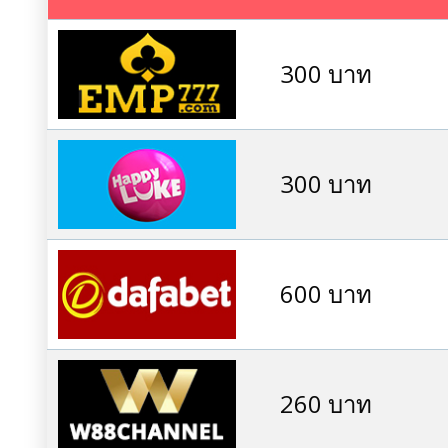
300 บาท
300 บาท
600 บาท
260 บาท