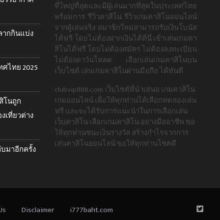
ที่ใหญ่ที่สุดและมีผู้เล่นมากที่สุดในประเทศไทย
พร้อมการ รีวิวคาสิโน รีวิวเกมคาสิโนออนไลน์
จากผู้เล่นจริง สมาชิกใหม่สามารถรับเงินโบนัส
สลากกินแบ่ง
ได้ฟรี โดยไม่ต้องฝากเงินได้ที่นี่ เข้าเล่นเกมคา
สิโนได้ฟรี โดยไม่ต้องสมัคร ไม่ต้องลงทะเบียน
ไม่ต้องดาว์นโหลด เลือกเล่นเกมคาสิโนบน
เทศไทย 2025
เว็บไซต์ เล่นเกมคาสิโนผ่านมือถือ ได้ทันที
clubvip888.com เว็บไซต์ที่นำเสนอ เกมคาสิโน
เกมออนไลน์ เพื่อให้ทุกท่านได้เลือกทดลองเล่น
ิโนถูก
ฟรี และจะได้รับการแนะนำในการเลือกเล่น
งเที่ยวต่าง
เว็บคาสิโน เลือกเกมคาสิโน อย่างมืออาชีพ ขอ
ให้ทุกท่านชนะเงินรางวัล สร้างกำไรจากการ
เล่นคาสิโนออนไลน์ ขอให้ทุกท่านโชคดี
บมาอีกครั้ง
Us
Disclaimer
i777baht.com