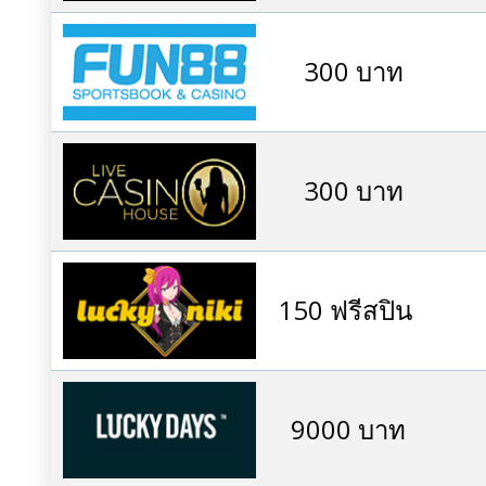
300 บาท
300 บาท
150 ฟรีสปิน
9000 บาท