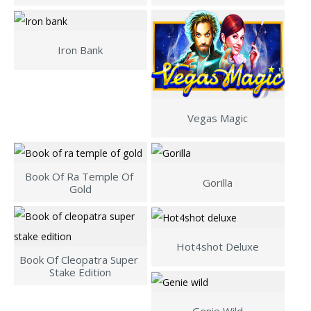
Iron Bank
Vegas Magic
Book Of Ra Temple Of 
Gorilla
Gold
Hot4shot Deluxe
Book Of Cleopatra Super 
Stake Edition