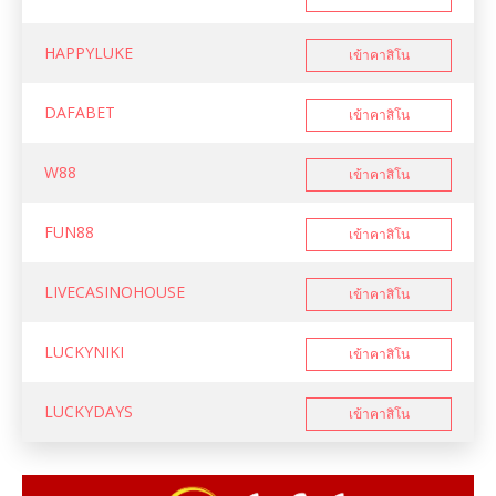
HAPPYLUKE
เข้าคาสิโน
DAFABET
เข้าคาสิโน
W88
เข้าคาสิโน
FUN88
เข้าคาสิโน
LIVECASINOHOUSE
เข้าคาสิโน
LUCKYNIKI
เข้าคาสิโน
LUCKYDAYS
เข้าคาสิโน