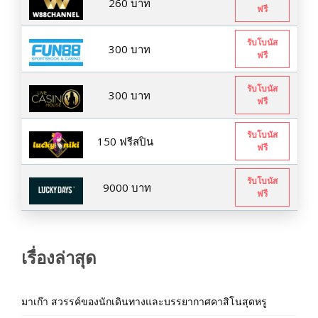
260 บาท
ฟรี
รับโบนัส
300 บาท
ฟรี
รับโบนัส
300 บาท
ฟรี
รับโบนัส
150 ฟรีสปิน
ฟรี
รับโบนัส
9000 บาท
ฟรี
เรื่องล่าสุด
มาเก๊า สวรรค์ของนักเดินทางและบรรยากาศคาสิโนสุดหรู