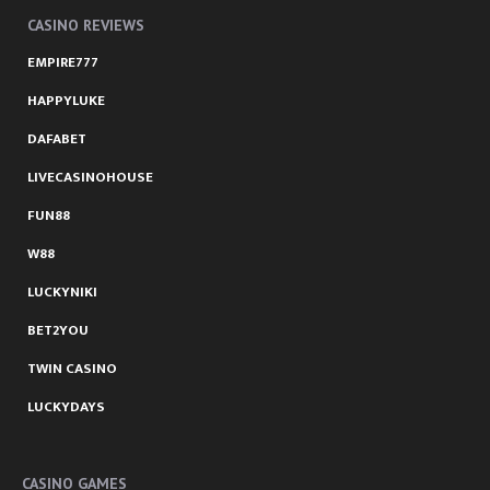
CASINO REVIEWS
EMPIRE777
HAPPYLUKE
DAFABET
LIVECASINOHOUSE
FUN88
W88
LUCKYNIKI
BET2YOU
TWIN CASINO
LUCKYDAYS
CASINO GAMES