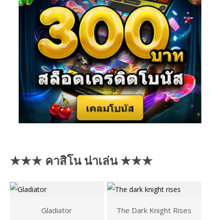
★★★ คาสิโน น่าเล่น ★★★
Gladiator
The Dark Knight Rises