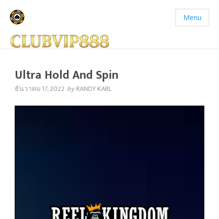
Menu
Ultra Hold And Spin
ธันวาคม 17, 2022
by
RANDY KARL