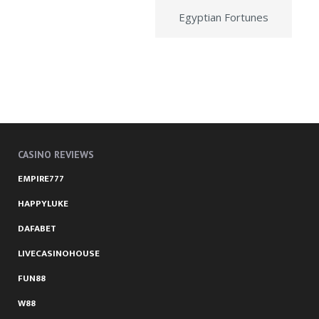
Egyptian Fortunes
CASINO REVIEWS
EMPIRE777
HAPPYLUKE
DAFABET
LIVECASINOHOUSE
FUN88
W88