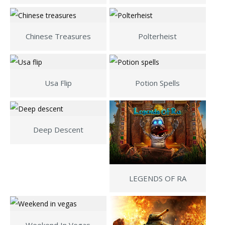
Chinese Treasures
Polterheist
Usa Flip
Potion Spells
Deep Descent
LEGENDS OF RA
Weekend In Vegas