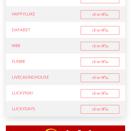
HAPPYLUKE
เข้าคาสิโน
DAFABET
เข้าคาสิโน
W88
เข้าคาสิโน
FUN88
เข้าคาสิโน
LIVECASINOHOUSE
เข้าคาสิโน
LUCKYNIKI
เข้าคาสิโน
LUCKYDAYS
เข้าคาสิโน