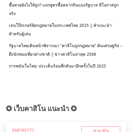
ซื้อหวยยังไงให้ถูก? แจกสูตรซื้อสลากกินแบ่งรัฐบาล มีโอกาสถูก
จริง
เล่นโป๊กเกอร์ผิดกฎหมายในประเทศไทย 2025 | คำแนะนำ
สำหรับผู้เล่น
รัฐบาลไทยเดินหน้าพิจารณา “คาสิโนถูกกฎหมาย” ดันเศรษฐกิจ –
ดึงนักท่องเที่ยวต่างชาติ | ข่าวคาสิโนล่าสุด 2568
การพนันในไทย: ประเด็นร้อนที่กลับมาอีกครั้งในปี 2025
✪ เว็บคาสิโน แนะนำ ✪
EMPIRE777
เข้าคาสิโน