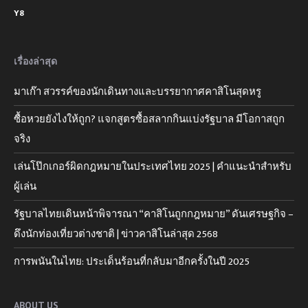
Y8
เรื่องล่าสุด
มาเก๊า สวรรค์ของนักเดินทางและบรรยากาศคาสิโนสุดหรู
ซื้อหวยยังไงให้ถูก? แจกสูตรซื้อสลากกินแบ่งรัฐบาล มีโอกาสถูก
จริง
เล่นโป๊กเกอร์ผิดกฎหมายในประเทศไทย 2025 | คำแนะนำสำหรับ
ผู้เล่น
รัฐบาลไทยเดินหน้าพิจารณา “คาสิโนถูกกฎหมาย” ดันเศรษฐกิจ –
ดึงนักท่องเที่ยวต่างชาติ | ข่าวคาสิโนล่าสุด 2568
การพนันในไทย: ประเด็นร้อนที่กลับมาอีกครั้งในปี 2025
ABOUT US