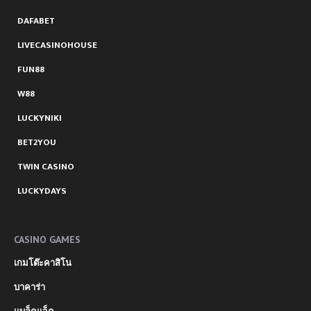
DAFABET
LIVECASINOHOUSE
FUN88
W88
LUCKYNIKI
BET2YOU
TWIN CASINO
LUCKYDAYS
CASINO GAMES
เกมโต๊ะคาสิโน
บาคาร่า