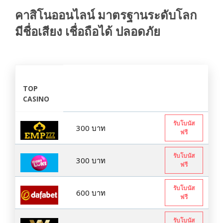
คาสิโนออนไลน์ มาตรฐานระดับโลก
มีชื่อเสียง เชื่อถือได้ ปลอดภัย
TOP
CASINO
รับโบนัส
300 บาท
ฟรี
รับโบนัส
300 บาท
ฟรี
รับโบนัส
600 บาท
ฟรี
รับโบนัส