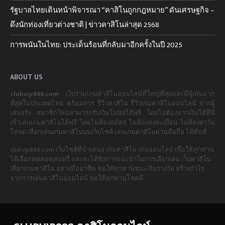
รัฐบาลไทยเดินหน้าพิจารณา “คาสิโนถูกกฎหมาย” ดันเศรษฐกิจ –
ดึงนักท่องเที่ยวต่างชาติ | ข่าวคาสิโนล่าสุด 2568
การพนันในไทย: ประเด็นร้อนที่กลับมาอีกครั้งในปี 2025
ABOUT US
clubvip888.com
เว็บรวมเกมคาสิโนออนไลน์ที่ใหญ่ที่สุดและมีผู้เล่นมาก
ที่สุดในประเทศไทย พร้อมการ รีวิวคาสิโน รีวิวเกมคาสิโนออนไลน์ จากผู้
เล่นจริง สมาชิกใหม่สามารถรับเงินโบนัสได้ฟรี โดยไม่ต้องฝากเงินได้ที่นี่
เข้าเล่นเกมคาสิโนได้ฟรี โดยไม่ต้องสมัคร ไม่ต้องลงทะเบียน ไม่ต้องดาว์น
โหลด เลือกเล่นเกมคาสิโนบนเว็บไซต์ เล่นเกมคาสิโนผ่านมือถือ ได้ทันที
clubvip888.com เว็บไซต์ที่นำเสนอ เกมคาสิโน เกมออนไลน์ เพื่อให้ทุกท่าน
ได้เลือกทดลองเล่นฟรี และจะได้รับการแนะนำในการเลือกเล่น เว็บคาสิโน
เลือกเกมคาสิโน อย่างมืออาชีพ ขอให้ทุกท่านชนะเงินรางวัล สร้างกำไร
จากการเล่นคาสิโนออนไลน์ ขอให้ทุกท่านโชคดี