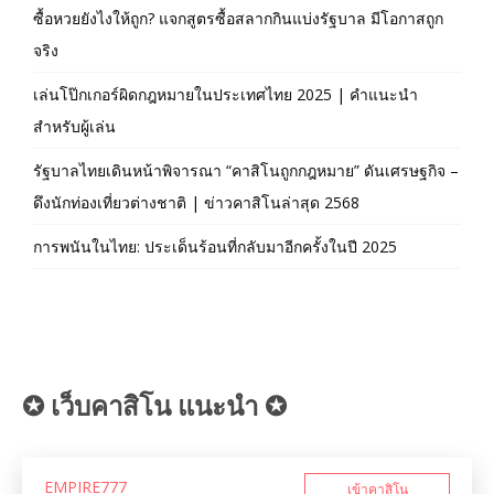
ซื้อหวยยังไงให้ถูก? แจกสูตรซื้อสลากกินแบ่งรัฐบาล มีโอกาสถูก
จริง
เล่นโป๊กเกอร์ผิดกฎหมายในประเทศไทย 2025 | คำแนะนำ
สำหรับผู้เล่น
รัฐบาลไทยเดินหน้าพิจารณา “คาสิโนถูกกฎหมาย” ดันเศรษฐกิจ –
ดึงนักท่องเที่ยวต่างชาติ | ข่าวคาสิโนล่าสุด 2568
การพนันในไทย: ประเด็นร้อนที่กลับมาอีกครั้งในปี 2025
✪ เว็บคาสิโน แนะนำ ✪
EMPIRE777
เข้าคาสิโน