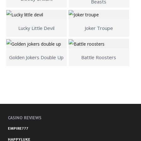
Beasts
Lucky Little Devil
Joker Troupe
Golden Jokers Double Up
Battle Roosters
CASINO REVIEWS
EMPIRE777
HAPPYLUKE