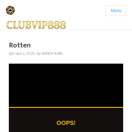
Menu
Rotten
ตุลาคม 2, 2023
by
RANDY KARL