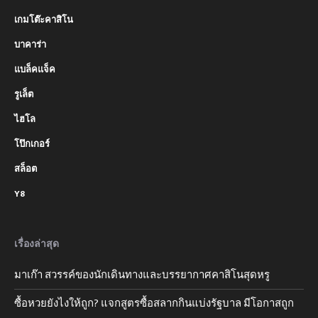
เกมโต๊ะคาสิโน
บาคาร่า
แบล็คแจ็ค
รูเล็ต
ไฮโล
โป๊กเกอร์
สล็อต
Y8
เรื่องล่าสุด
มาเก๊า สวรรค์ของนักเดินทางและบรรยากาศคาสิโนสุดหรู
ซื้อหวยยังไงให้ถูก? แจกสูตรซื้อสลากกินแบ่งรัฐบาล มีโอกาสถูก