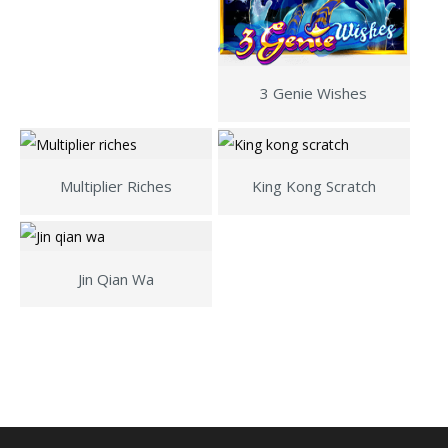
3 Genie Wishes
Multiplier Riches
King Kong Scratch
Jin Qian Wa