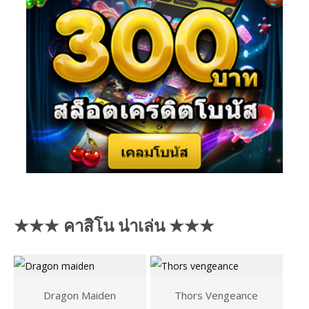
★★★ คาสิโน น่าเล่น ★★★
Dragon Maiden
Thors Vengeance