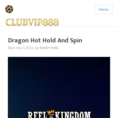
Menu
Dragon Hot Hold And Spin
มิถุนายน 7, 2022
by
RANDY KARL