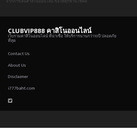
จากการเล่นคาสิโนออนไลน์ ขอให้ทุกท่านโชคดี
CLUBVIP888 คาสิโนออนไลน์
เว็บรวมคาสิโนออนไลน์ ที่น่าเชื่อ ให้บริการนานกว่า10ปี ปลอดภัย
ที่สุด
Contact Us
About Us
Disclaimer
i777baht.com