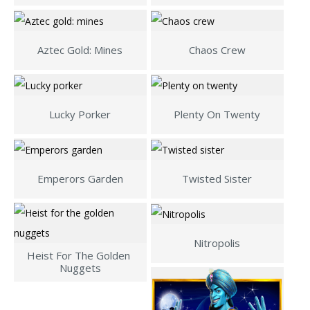
Aztec Gold: Mines
Chaos Crew
Lucky Porker
Plenty On Twenty
Emperors Garden
Twisted Sister
Nitropolis
Heist For The Golden 
Nuggets