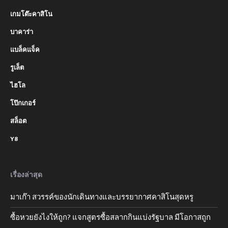
เกมโต๊ะคาสิโน
บาคาร่า
แบล็คแจ็ค
รูเล็ต
ไฮโล
โป๊กเกอร์
สล็อต
Y8
เรื่องล่าสุด
มาเก๊า สวรรค์ของนักเดินทางและบรรยากาศคาสิโนสุดหรู
ซื้อหวยยังไงให้ถูก? แจกสูตรซื้อสลากกินแบ่งรัฐบาล มีโอกาสถูก