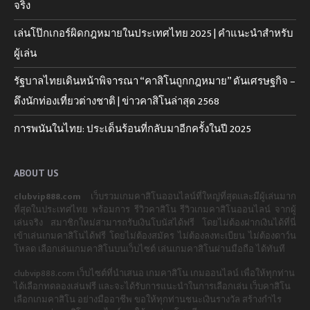
จริง
เล่นโป๊กเกอร์ผิดกฎหมายในประเทศไทย 2025 | คำแนะนำสำหรับ
ผู้เล่น
รัฐบาลไทยเดินหน้าพิจารณา “คาสิโนถูกกฎหมาย” ดันเศรษฐกิจ –
ดึงนักท่องเที่ยวต่างชาติ | ข่าวคาสิโนล่าสุด 2568
การพนันในไทย: ประเด็นร้อนที่กลับมาอีกครั้งในปี 2025
ABOUT US
clubvip888.com
เว็บรวมเกมคาสิโนออนไลน์ที่ใหญ่ที่สุดและมีผู้เล่นมาก
ที่สุดในประเทศไทย พร้อมการ รีวิวคาสิโน รีวิวเกมคาสิโนออนไลน์ จากผู้
เล่นจริง สมาชิกใหม่สามารถรับเงินโบนัสได้ฟรี โดยไม่ต้องฝากเงินได้ที่นี่
เข้าเล่นเกมคาสิโนได้ฟรี โดยไม่ต้องสมัคร ไม่ต้องลงทะเบียน ไม่ต้องดาว์น
โหลด เลือกเล่นเกมคาสิโนบนเว็บไซต์ เล่นเกมคาสิโนผ่านมือถือ ได้ทันที
clubvip888.com เว็บไซต์ที่นำเสนอ เกมคาสิโน เกมออนไลน์ เพื่อให้ทุกท่าน
ได้เลือกทดลองเล่นฟรี และจะได้รับการแนะนำในการเลือกเล่น เว็บคาสิโน
เลือกเกมคาสิโน อย่างมืออาชีพ ขอให้ทุกท่านชนะเงินรางวัล สร้างกำไร