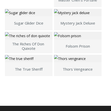
Master Chen’s Fortune
Sugar Glider Dice
Mystery Jack Deluxe
The Riches Of Don 
Folsom Prison
Quixote
The True Sheriff
Thors Vengeance