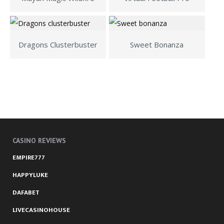
Dragons Clusterbuster
Sweet Bonanza
CASINO REVIEWS
EMPIRE777
HAPPYLUKE
DAFABET
LIVECASINOHOUSE