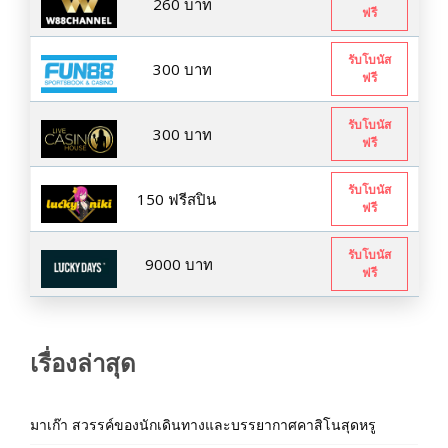
260 บาท
ฟรี
รับโบนัส
300 บาท
ฟรี
รับโบนัส
300 บาท
ฟรี
รับโบนัส
150 ฟรีสปิน
ฟรี
รับโบนัส
9000 บาท
ฟรี
เรื่องล่าสุด
มาเก๊า สวรรค์ของนักเดินทางและบรรยากาศคาสิโนสุดหรู