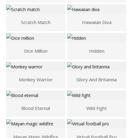
Scratch Match
Hawaiian Diva
Dice Million
Hidden
Monkey Warrior
Glory And Britannia
Blood Eternal
Wild Fight
Mayan Magic Wildfire
Virtual Football Pro