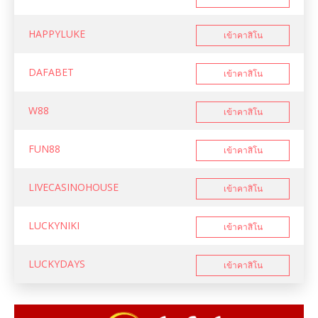
HAPPYLUKE
เข้าคาสิโน
DAFABET
เข้าคาสิโน
W88
เข้าคาสิโน
FUN88
เข้าคาสิโน
LIVECASINOHOUSE
เข้าคาสิโน
LUCKYNIKI
เข้าคาสิโน
LUCKYDAYS
เข้าคาสิโน