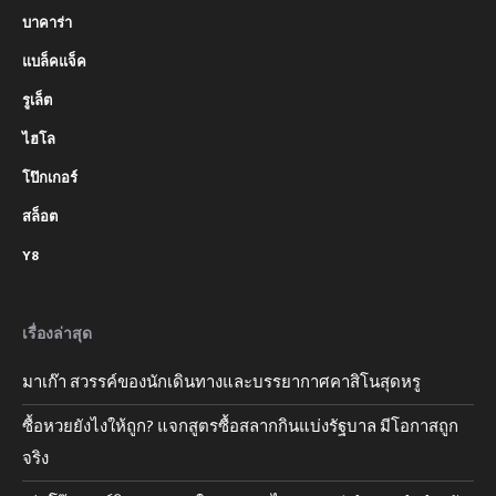
บาคาร่า
แบล็คแจ็ค
รูเล็ต
ไฮโล
โป๊กเกอร์
สล็อต
Y8
เรื่องล่าสุด
มาเก๊า สวรรค์ของนักเดินทางและบรรยากาศคาสิโนสุดหรู
ซื้อหวยยังไงให้ถูก? แจกสูตรซื้อสลากกินแบ่งรัฐบาล มีโอกาสถูก
จริง