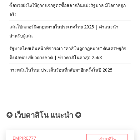
ซื้อหวยยังไงให้ถูก? แจกสูตรซื้อสลากกินแบ่งรัฐบาล มีโอกาสถูก
จริง
เล่นโป๊กเกอร์ผิดกฎหมายในประเทศไทย 2025 | คำแนะนำ
สำหรับผู้เล่น
รัฐบาลไทยเดินหน้าพิจารณา “คาสิโนถูกกฎหมาย” ดันเศรษฐกิจ –
ดึงนักท่องเที่ยวต่างชาติ | ข่าวคาสิโนล่าสุด 2568
การพนันในไทย: ประเด็นร้อนที่กลับมาอีกครั้งในปี 2025
✪ เว็บคาสิโน แนะนำ ✪
EMPIRE777
เข้าคาสิโน