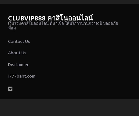
CLUBVIP888 คาสิโนออนไลน์
เว็บรวมคาสิโนออนไลน์ ที่น่าเชื่อ ให้บริการนานกว่า10ปี ปลอดภัย
ที่สุด
Contact Us
About Us
Disclaimer
i777baht.com