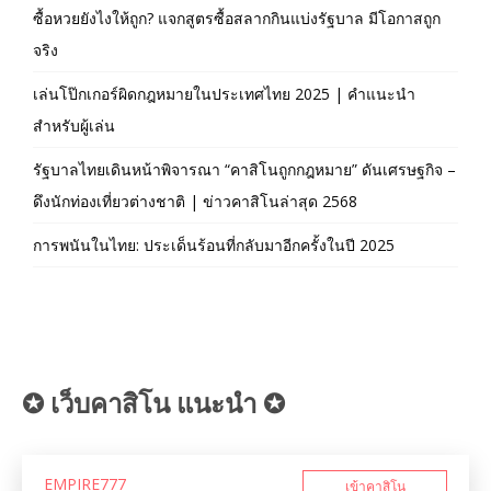
ซื้อหวยยังไงให้ถูก? แจกสูตรซื้อสลากกินแบ่งรัฐบาล มีโอกาสถูก
จริง
เล่นโป๊กเกอร์ผิดกฎหมายในประเทศไทย 2025 | คำแนะนำ
สำหรับผู้เล่น
รัฐบาลไทยเดินหน้าพิจารณา “คาสิโนถูกกฎหมาย” ดันเศรษฐกิจ –
ดึงนักท่องเที่ยวต่างชาติ | ข่าวคาสิโนล่าสุด 2568
การพนันในไทย: ประเด็นร้อนที่กลับมาอีกครั้งในปี 2025
✪ เว็บคาสิโน แนะนำ ✪
EMPIRE777
เข้าคาสิโน