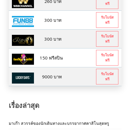
260 บาท
ฟรี
รับโบนัส
300 บาท
ฟรี
รับโบนัส
300 บาท
ฟรี
รับโบนัส
150 ฟรีสปิน
ฟรี
รับโบนัส
9000 บาท
ฟรี
เรื่องล่าสุด
มาเก๊า สวรรค์ของนักเดินทางและบรรยากาศคาสิโนสุดหรู