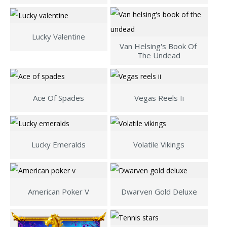
Lucky Valentine
Van Helsing's Book Of 
The Undead
Ace Of Spades
Vegas Reels Ii
Lucky Emeralds
Volatile Vikings
American Poker V
Dwarven Gold Deluxe