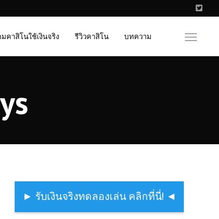
กมคาสิโนใช้เงินจริง
รีวิวคาสิโน
บทความ
ys
► รับเงินจริงทดลองเล่น คลิกที่นี่! ◄