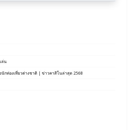
เล่น
ักท่องเที่ยวต่างชาติ | ข่าวคาสิโนล่าสุด 2568