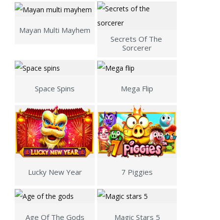
Mayan Multi Mayhem
Secrets Of The 
Sorcerer
Space Spins
Mega Flip
Lucky New Year
7 Piggies
Age Of The Gods
Magic Stars 5