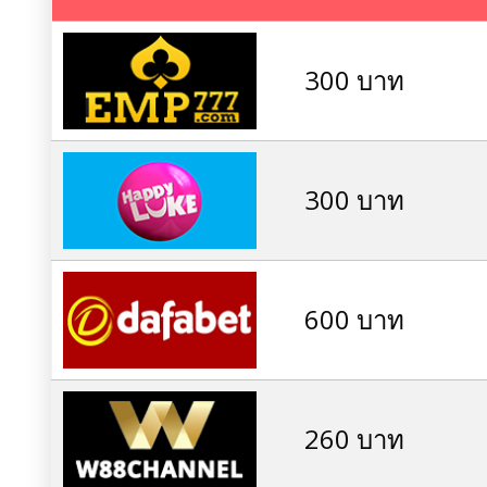
300 บาท
300 บาท
600 บาท
260 บาท