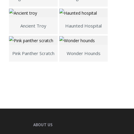
Ancient Troy
Haunted Hospital
Pink Panther Scratch
Wonder Hounds
ABOUT US