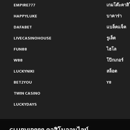
EMPIRE777
เกมโต๊ะคาสิ
HAPPYLUKE
บาคาร่า
DAFABET
แบล็คแจ็ค
LIVECASINOHOUSE
รูเล็ต
FUN88
ไฮโล
W88
โป๊กเกอร์
LUCKYNIKI
สล็อต
BET2YOU
Y8
TWIN CASINO
LUCKYDAYS