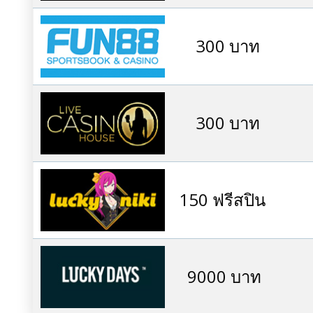
300 บาท
300 บาท
150 ฟรีสปิน
9000 บาท