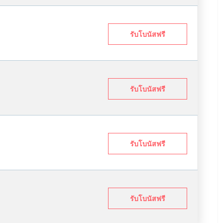
รับโบนัสฟรี
รับโบนัสฟรี
รับโบนัสฟรี
รับโบนัสฟรี