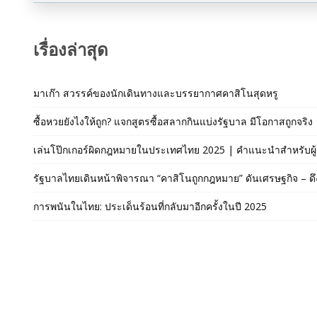
เรื่องล่าสุด
มาเก๊า สวรรค์ของนักเดินทางและบรรยากาศคาสิโนสุดหรู
ซื้อหวยยังไงให้ถูก? แจกสูตรซื้อสลากกินแบ่งรัฐบาล มีโอกาสถูกจริง
เล่นโป๊กเกอร์ผิดกฎหมายในประเทศไทย 2025 | คำแนะนำสำหรับผู้
รัฐบาลไทยเดินหน้าพิจารณา “คาสิโนถูกกฎหมาย” ดันเศรษฐกิจ – ดึงน
การพนันในไทย: ประเด็นร้อนที่กลับมาอีกครั้งในปี 2025