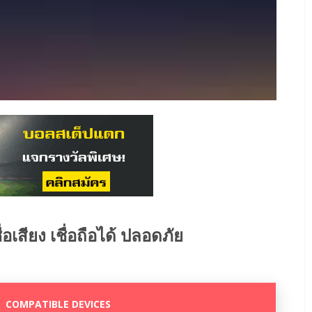
เสียง เชื่อถือได้ ปลอดภัย
COMPATIBLE DEVICES