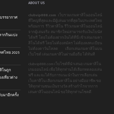
ABOUT US
clubvip888.com
เว็บรวมเกมคาสิโนออนไลน์
ละบรรยากาศ
ที่ใหญ่ที่สุดและมีผู้เล่นมากที่สุดในประเทศไทย
พร้อมการ รีวิวคาสิโน รีวิวเกมคาสิโนออนไลน์
จากผู้เล่นจริง สมาชิกใหม่สามารถรับเงินโบนัส
สลากกินแบ่ง
ได้ฟรี โดยไม่ต้องฝากเงินได้ที่นี่ เข้าเล่นเกมคา
สิโนได้ฟรี โดยไม่ต้องสมัคร ไม่ต้องลงทะเบียน
ไม่ต้องดาว์นโหลด เลือกเล่นเกมคาสิโนบน
เทศไทย 2025
เว็บไซต์ เล่นเกมคาสิโนผ่านมือถือ ได้ทันที
clubvip888.com เว็บไซต์ที่นำเสนอ เกมคาสิโน
เกมออนไลน์ เพื่อให้ทุกท่านได้เลือกทดลองเล่น
ิโนถูก
ฟรี และจะได้รับการแนะนำในการเลือกเล่น
งเที่ยวต่าง
เว็บคาสิโน เลือกเกมคาสิโน อย่างมืออาชีพ ขอ
ให้ทุกท่านชนะเงินรางวัล สร้างกำไรจากการ
เล่นคาสิโนออนไลน์ ขอให้ทุกท่านโชคดี
บมาอีกครั้ง