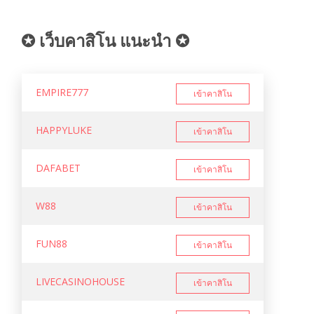
✪ เว็บคาสิโน แนะนำ ✪
EMPIRE777
เข้าคาสิโน
HAPPYLUKE
เข้าคาสิโน
DAFABET
เข้าคาสิโน
W88
เข้าคาสิโน
FUN88
เข้าคาสิโน
LIVECASINOHOUSE
เข้าคาสิโน