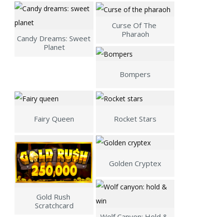
Curse Of The 
Pharaoh
Candy Dreams: Sweet 
Planet
Bompers
Fairy Queen
Rocket Stars
Golden Cryptex
Gold Rush 
Scratchcard
Wolf Canyon: Hold & 