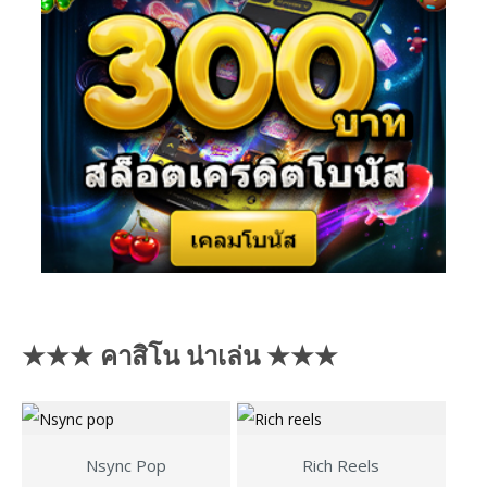
★★★ คาสิโน น่าเล่น ★★★
Nsync Pop
Rich Reels