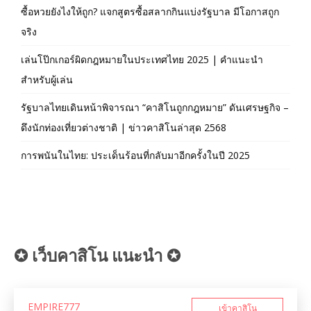
ซื้อหวยยังไงให้ถูก? แจกสูตรซื้อสลากกินแบ่งรัฐบาล มีโอกาสถูก
จริง
เล่นโป๊กเกอร์ผิดกฎหมายในประเทศไทย 2025 | คำแนะนำ
สำหรับผู้เล่น
รัฐบาลไทยเดินหน้าพิจารณา “คาสิโนถูกกฎหมาย” ดันเศรษฐกิจ –
ดึงนักท่องเที่ยวต่างชาติ | ข่าวคาสิโนล่าสุด 2568
การพนันในไทย: ประเด็นร้อนที่กลับมาอีกครั้งในปี 2025
✪ เว็บคาสิโน แนะนำ ✪
EMPIRE777
เข้าคาสิโน