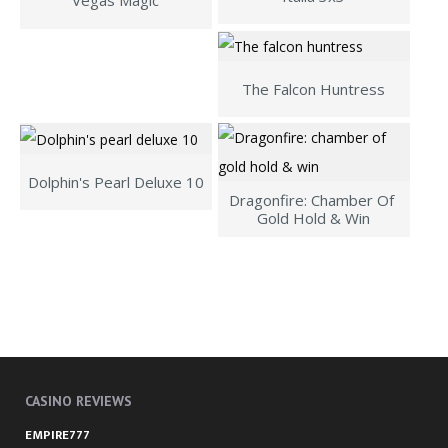
Vegas Magic
The Falcon Huntress
Dolphin's Pearl Deluxe 10
Dragonfire: Chamber Of 
Gold Hold & Win
CASINO REVIEWS
EMPIRE777