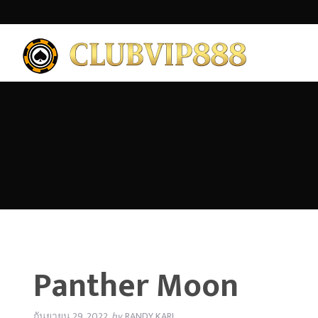
Panther Moon
กันยายน 29, 2022
by
RANDY KARL