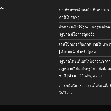
โน
มาเก๊า สวรรค์ของนักเดินทางแ
คาสิโนสุดหรู
ซื้อหวยยังไงให้ถูก? แจกสูตรซื้อ
รัฐบาล มีโอกาสถูกจริง
เล่นโป๊กเกอร์ผิดกฎหมายในประ
| คำแนะนำสำหรับผู้เล่น
รัฐบาลไทยเดินหน้าพิจารณา “คาส
กฎหมาย” ดันเศรษฐกิจ – ดึงนักท่อ
ชาติ | ข่าวคาสิโนล่าสุด 2568
การพนันในไทย: ประเด็นร้อนที่กลั
ในปี 2025