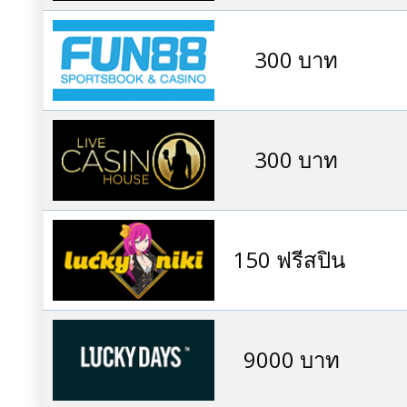
300 บาท
300 บาท
150 ฟรีสปิน
9000 บาท