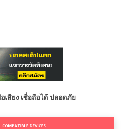
เสียง เชื่อถือได้ ปลอดภัย
COMPATIBLE DEVICES