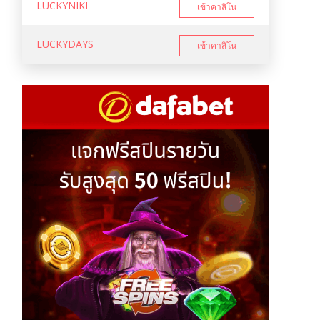
LUCKYNIKI
เข้าคาสิโน
LUCKYDAYS
เข้าคาสิโน