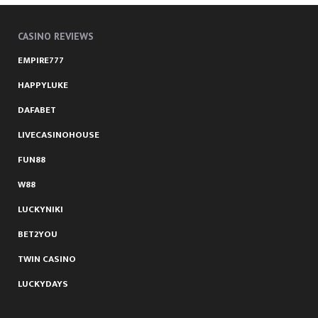
CASINO REVIEWS
EMPIRE777
HAPPYLUKE
DAFABET
LIVECASINOHOUSE
FUN88
W88
LUCKYNIKI
BET2YOU
TWIN CASINO
LUCKYDAYS