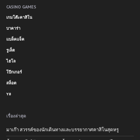
CASINO GAMES
เกมโต๊ะคาสิโน
บาคาร่า
แบล็คแจ็ค
รูเล็ต
ไฮโล
โป๊กเกอร์
สล็อต
Y8
เรื่องล่าสุด
มาเก๊า สวรรค์ของนักเดินทางและบรรยากาศคาสิโนสุดหรู