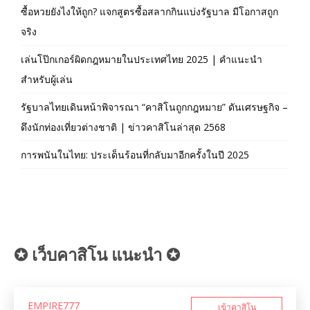
ซื้อหวยยังไงให้ถูก? แจกสูตรซื้อสลากกินแบ่งรัฐบาล มีโอกาสถูก
จริง
เล่นโป๊กเกอร์ผิดกฎหมายในประเทศไทย 2025 | คำแนะนำ
สำหรับผู้เล่น
รัฐบาลไทยเดินหน้าพิจารณา “คาสิโนถูกกฎหมาย” ดันเศรษฐกิจ –
ดึงนักท่องเที่ยวต่างชาติ | ข่าวคาสิโนล่าสุด 2568
การพนันในไทย: ประเด็นร้อนที่กลับมาอีกครั้งในปี 2025
✪ เว็บคาสิโน แนะนำ ✪
EMPIRE777
เข้าคาสิโน