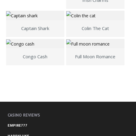
Irish Charms
Captain Shark
Colin The Cat
Congo Cash
Full Moon Romance
CASINO REVIEWS
EMPIRE777
HAPPYLUKE