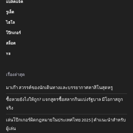
แบล็คแจ็ค
รูเล็ต
ไฮโล
โป๊กเกอร์
สล็อต
Y8
เรื่องล่าสุด
มาเก๊า สวรรค์ของนักเดินทางและบรรยากาศคาสิโนสุดหรู
ซื้อหวยยังไงให้ถูก? แจกสูตรซื้อสลากกินแบ่งรัฐบาล มีโอกาสถูก
จริง
เล่นโป๊กเกอร์ผิดกฎหมายในประเทศไทย 2025 | คำแนะนำสำหรับ
ผู้เล่น