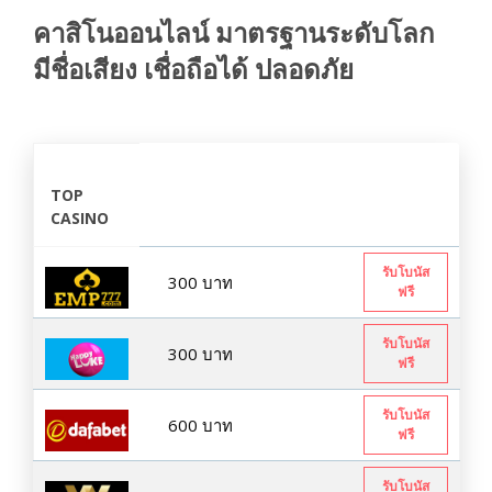
คาสิโนออนไลน์ มาตรฐานระดับโลก
มีชื่อเสียง เชื่อถือได้ ปลอดภัย
TOP
CASINO
รับโบนัส
300 บาท
ฟรี
รับโบนัส
300 บาท
ฟรี
รับโบนัส
600 บาท
ฟรี
รับโบนัส