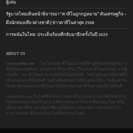
ผู้เล่น
รัฐบาลไทยเดินหน้าพิจารณา “คาสิโนถูกกฎหมาย” ดันเศรษฐกิจ –
ดึงนักท่องเที่ยวต่างชาติ | ข่าวคาสิโนล่าสุด 2568
การพนันในไทย: ประเด็นร้อนที่กลับมาอีกครั้งในปี 2025
ABOUT US
clubvip888.com
เว็บรวมเกมคาสิโนออนไลน์ที่ใหญ่ที่สุดและมีผู้เล่นมาก
ที่สุดในประเทศไทย พร้อมการ รีวิวคาสิโน รีวิวเกมคาสิโนออนไลน์ จากผู้
เล่นจริง สมาชิกใหม่สามารถรับเงินโบนัสได้ฟรี โดยไม่ต้องฝากเงินได้ที่นี่
เข้าเล่นเกมคาสิโนได้ฟรี โดยไม่ต้องสมัคร ไม่ต้องลงทะเบียน ไม่ต้องดาว์น
โหลด เลือกเล่นเกมคาสิโนบนเว็บไซต์ เล่นเกมคาสิโนผ่านมือถือ ได้ทันที
clubvip888.com เว็บไซต์ที่นำเสนอ เกมคาสิโน เกมออนไลน์ เพื่อให้ทุกท่าน
ได้เลือกทดลองเล่นฟรี และจะได้รับการแนะนำในการเลือกเล่น เว็บคาสิโน
เลือกเกมคาสิโน อย่างมืออาชีพ ขอให้ทุกท่านชนะเงินรางวัล สร้างกำไร
จากการเล่นคาสิโนออนไลน์ ขอให้ทุกท่านโชคดี