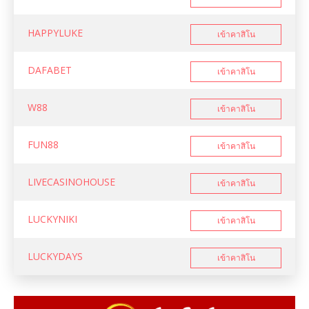
HAPPYLUKE
เข้าคาสิโน
DAFABET
เข้าคาสิโน
W88
เข้าคาสิโน
FUN88
เข้าคาสิโน
LIVECASINOHOUSE
เข้าคาสิโน
LUCKYNIKI
เข้าคาสิโน
LUCKYDAYS
เข้าคาสิโน