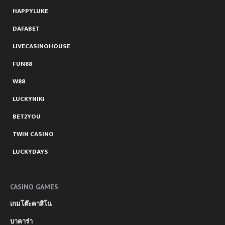
HAPPYLUKE
DAFABET
LIVECASINOHOUSE
FUN88
W88
LUCKYNIKI
BET2YOU
TWIN CASINO
LUCKYDAYS
CASINO GAMES
เกมโต๊ะคาสิโน
บาคาร่า