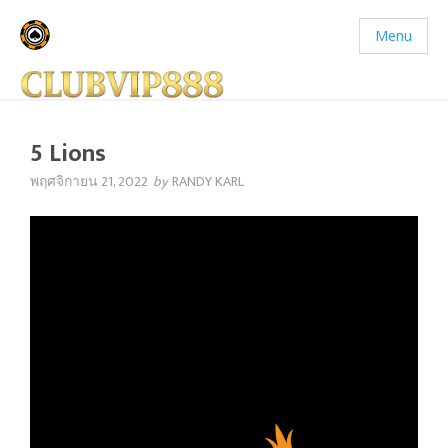
Menu
5 Lions
พฤศจิกายน 21, 2022
by
RANDY KARL