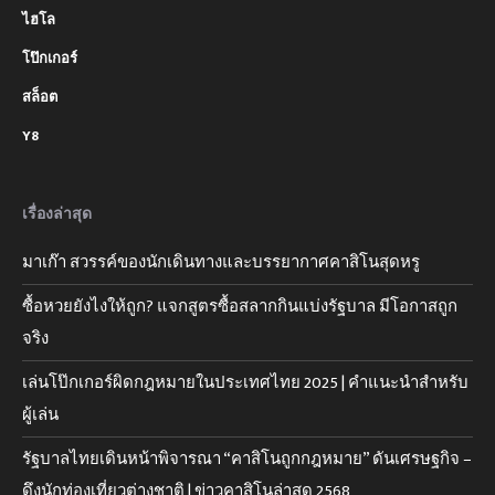
ไฮโล
โป๊กเกอร์
สล็อต
Y8
เรื่องล่าสุด
มาเก๊า สวรรค์ของนักเดินทางและบรรยากาศคาสิโนสุดหรู
ซื้อหวยยังไงให้ถูก? แจกสูตรซื้อสลากกินแบ่งรัฐบาล มีโอกาสถูก
จริง
เล่นโป๊กเกอร์ผิดกฎหมายในประเทศไทย 2025 | คำแนะนำสำหรับ
ผู้เล่น
รัฐบาลไทยเดินหน้าพิจารณา “คาสิโนถูกกฎหมาย” ดันเศรษฐกิจ –
ดึงนักท่องเที่ยวต่างชาติ | ข่าวคาสิโนล่าสุด 2568