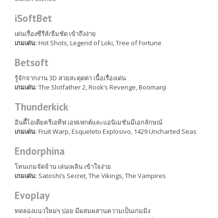
iSoftBet
เด่นเรื่องซีรีส์/ธีมชัด เข้าถึงง่าย
เกมเด่น:
Hot Shots, Legend of Loki, Tree of Fortune
Betsoft
รู้จักจากงาน 3D สวยสะดุดตา เนื้อเรื่องเด่น
เกมเด่น:
The Slotfather 2, Rook’s Revenge, Boomanji
Thunderkick
อินดี้ไอเดียครีเอทีฟ เอฟเฟกต์และแอนิเมชันมีเอกลักษณ์
เกมเด่น:
Fruit Warp, Esqueleto Explosivo, 1429 Uncharted Seas
Endorphina
โทนเกมจัดจ้าน เล่นเพลิน เข้าใจง่าย
เกมเด่น:
Satoshi’s Secret, The Vikings, The Vampires
Evoplay
ทดลองแนวใหม่ๆ บ่อย มีผสมผสานความเป็นเกมมิง