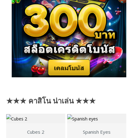
★★★ คาสิโน น่าเล่น ★★★
Cubes 2
Spanish Eyes