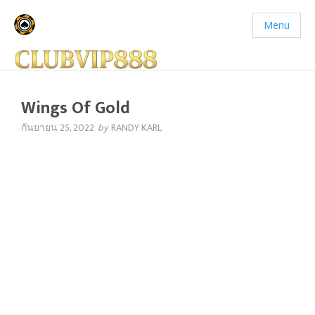
Menu
Wings Of Gold
กันยายน 25, 2022
by
RANDY KARL