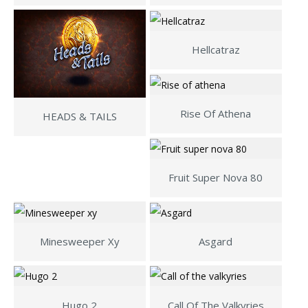
Hellcatraz
Rise Of Athena
HEADS & TAILS
Fruit Super Nova 80
Minesweeper Xy
Asgard
Hugo 2
Call Of The Valkyries