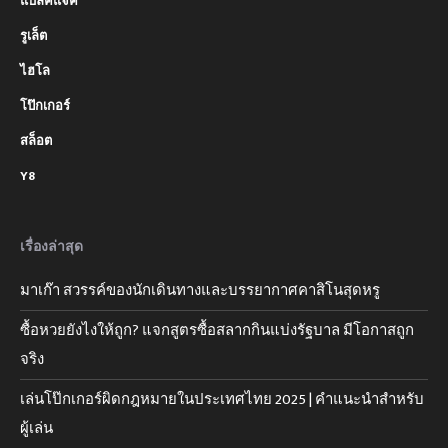
แบล็คแจ็ค
รูเล็ต
ไฮโล
โป๊กเกอร์
สล็อต
Y8
เรื่องล่าสุด
มาเก๊า สวรรค์ของนักเดินทางและบรรยากาศคาสิโนสุดหรู
ซื้อหวยยังไงให้ถูก? แจกสูตรซื้อสลากกินแบ่งรัฐบาล มีโอกาสถูก
จริง
เล่นโป๊กเกอร์ผิดกฎหมายในประเทศไทย 2025 | คำแนะนำสำหรับ
ผู้เล่น