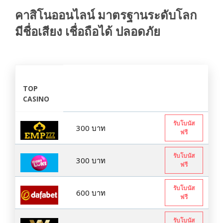
คาสิโนออนไลน์ มาตรฐานระดับโลก
มีชื่อเสียง เชื่อถือได้ ปลอดภัย
TOP
CASINO
รับโบนัส
300 บาท
ฟรี
รับโบนัส
300 บาท
ฟรี
รับโบนัส
600 บาท
ฟรี
รับโบนัส