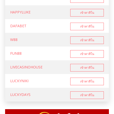
HAPPYLUKE
เข้าคาสิโน
DAFABET
เข้าคาสิโน
W88
เข้าคาสิโน
FUN88
เข้าคาสิโน
LIVECASINOHOUSE
เข้าคาสิโน
LUCKYNIKI
เข้าคาสิโน
LUCKYDAYS
เข้าคาสิโน