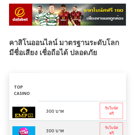
คาสิโนออนไลน์ มาตรฐานระดับโลก
มีชื่อเสียง เชื่อถือได้ ปลอดภัย
TOP
CASINO
รับโบนัส
300 บาท
ฟรี
รับโบนัส
300 บาท
ฟรี