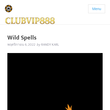
Menu
Wild Spells
พฤศจิกายน 6, 2022
by
RANDY KARL