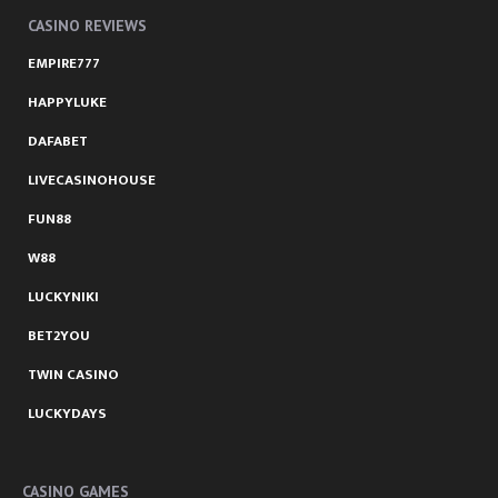
CASINO REVIEWS
EMPIRE777
HAPPYLUKE
DAFABET
LIVECASINOHOUSE
FUN88
W88
LUCKYNIKI
BET2YOU
TWIN CASINO
LUCKYDAYS
CASINO GAMES