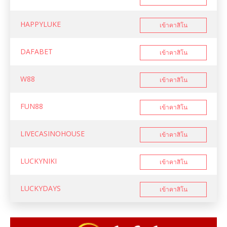
HAPPYLUKE
เข้าคาสิโน
DAFABET
เข้าคาสิโน
W88
เข้าคาสิโน
FUN88
เข้าคาสิโน
LIVECASINOHOUSE
เข้าคาสิโน
LUCKYNIKI
เข้าคาสิโน
LUCKYDAYS
เข้าคาสิโน