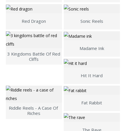
Red Dragon
Sonic Reels
Madame Ink
3 Kingdoms Battle Of Red 
Cliffs
Hit It Hard
Fat Rabbit
Riddle Reels - A Case Of 
Riches
The Rave