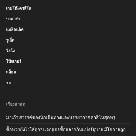
เกมโต๊ะคาสิโน
บาคาร่า
แบล็คแจ็ค
รูเล็ต
ไฮโล
โป๊กเกอร์
สล็อต
Y8
เรื่องล่าสุด
มาเก๊า สวรรค์ของนักเดินทางและบรรยากาศคาสิโนสุดหรู
ซื้อหวยยังไงให้ถูก? แจกสูตรซื้อสลากกินแบ่งรัฐบาล มีโอกาสถูก