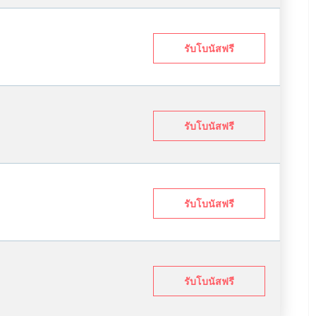
รับโบนัสฟรี
รับโบนัสฟรี
รับโบนัสฟรี
รับโบนัสฟรี