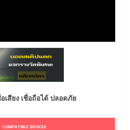
เสียง เชื่อถือได้ ปลอดภัย
COMPATIBLE DEVICES