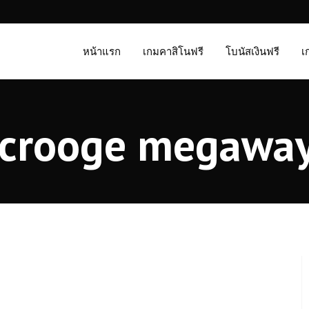
หน้าแรก
เกมคาสิโนฟรี
โบนัสเงินฟรี
เ
crooge megawa