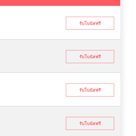
รับโบนัสฟรี
รับโบนัสฟรี
รับโบนัสฟรี
รับโบนัสฟรี