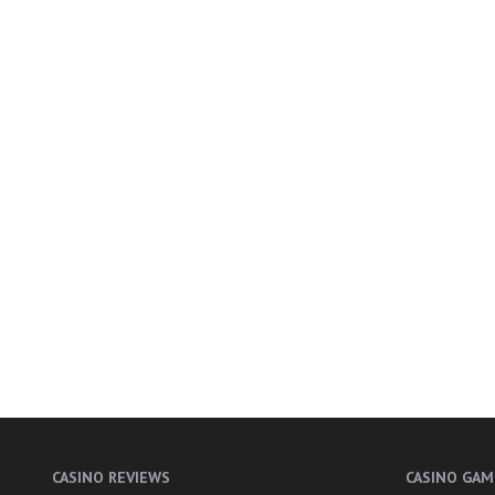
CASINO REVIEWS
CASINO GAM