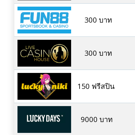
300 บาท
300 บาท
150 ฟรีสปิน
9000 บาท