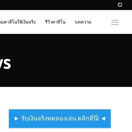
กมคาสิโนใช้เงินจริง
รีวิวคาสิโน
บทความ
ys
► รับเงินจริงทดลองเล่น คลิกที่นี่! ◄