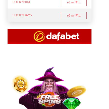
LUCKYNIKI
เข้าคาสิโน
LUCKYDAYS
เข้าคาสิโน