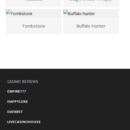
Tombstone
Buffalo Hunter
CASINO REVIEWS
EMPIRE777
HAPPYLUKE
DAFABET
LIVECASINOHOUSE