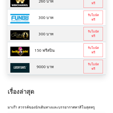
260 บาท
ฟรี
รับโบนัส
300 บาท
ฟรี
รับโบนัส
300 บาท
ฟรี
รับโบนัส
150 ฟรีสปิน
ฟรี
รับโบนัส
9000 บาท
ฟรี
เรื่องล่าสุด
มาเก๊า สวรรค์ของนักเดินทางและบรรยากาศคาสิโนสุดหรู