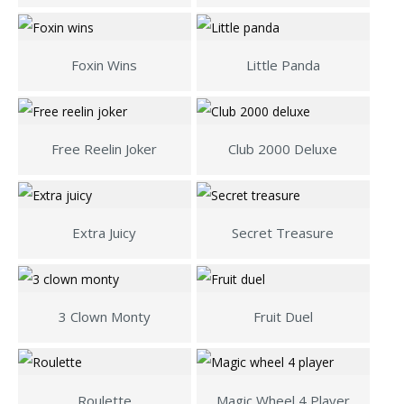
Foxin Wins
Little Panda
Free Reelin Joker
Club 2000 Deluxe
Extra Juicy
Secret Treasure
3 Clown Monty
Fruit Duel
Roulette
Magic Wheel 4 Player