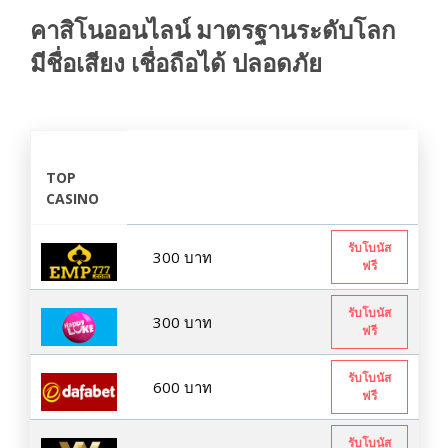
คาสิโนออนไลน์ มาตรฐานระดับโลก
มีชื่อเสียง เชื่อถือได้ ปลอดภัย
TOP
CASINO
รับโบนัส
300 บาท
ฟรี
รับโบนัส
300 บาท
ฟรี
รับโบนัส
600 บาท
ฟรี
รับโบนัส