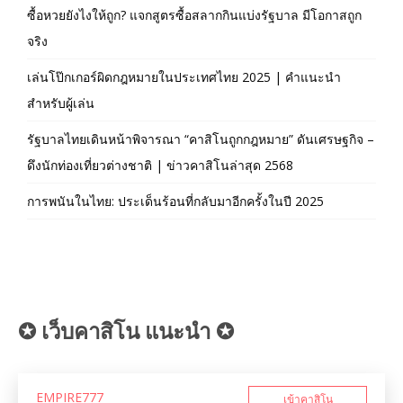
ซื้อหวยยังไงให้ถูก? แจกสูตรซื้อสลากกินแบ่งรัฐบาล มีโอกาสถูก
จริง
เล่นโป๊กเกอร์ผิดกฎหมายในประเทศไทย 2025 | คำแนะนำ
สำหรับผู้เล่น
รัฐบาลไทยเดินหน้าพิจารณา “คาสิโนถูกกฎหมาย” ดันเศรษฐกิจ –
ดึงนักท่องเที่ยวต่างชาติ | ข่าวคาสิโนล่าสุด 2568
การพนันในไทย: ประเด็นร้อนที่กลับมาอีกครั้งในปี 2025
✪ เว็บคาสิโน แนะนำ ✪
EMPIRE777
เข้าคาสิโน