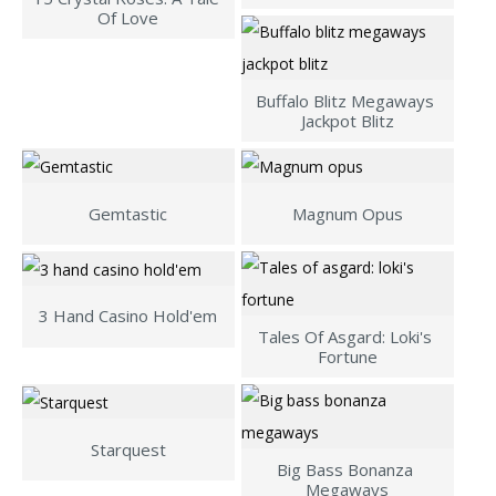
Of Love
Buffalo Blitz Megaways 
Jackpot Blitz
Gemtastic
Magnum Opus
3 Hand Casino Hold'em
Tales Of Asgard: Loki's 
Fortune
Starquest
Big Bass Bonanza 
Megaways