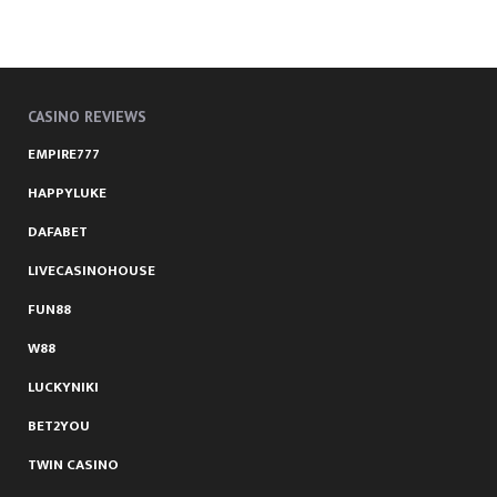
CASINO REVIEWS
EMPIRE777
HAPPYLUKE
DAFABET
LIVECASINOHOUSE
FUN88
W88
LUCKYNIKI
BET2YOU
TWIN CASINO